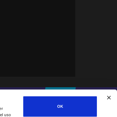
#IFESWORLD
DONA
OK
er
el uso