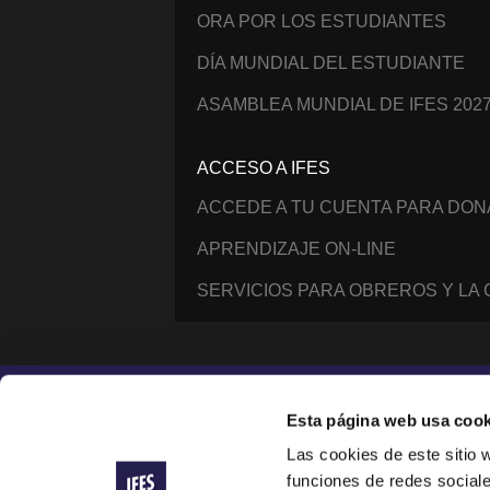
ORA POR LOS ESTUDIANTES
DÍA MUNDIAL DEL ESTUDIANTE
ASAMBLEA MUNDIAL DE IFES 202
ACCESO A IFES
ACCEDE A TU CUENTA PARA DO
APRENDIZAJE ON-LINE
SERVICIOS PARA OBREROS Y LA
Instagram
Facebook
YouTube
@IFESWORLD
Esta página web usa cook
Las cookies de este sitio 
funciones de redes sociale
International Fellowship of Evangelical Students ®