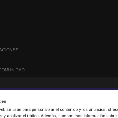
7
NACIONES
 COMUNIDAD
WhatsApp
RSS
feed
ies
web se usan para personalizar el contenido y los anuncios, ofrec
s y analizar el tráfico. Además, compartimos información sobre 