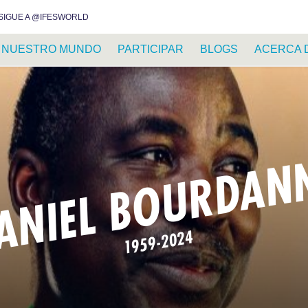
INSTAGRAM
FACEBOOK
YOUTUBE
WHATSAPP
RSS FEED
SIGUE A @IFESWORLD
NUESTRO MUNDO
PARTICIPAR
BLOGS
ACERCA 
ANIEL BOURDAN
1959-2024