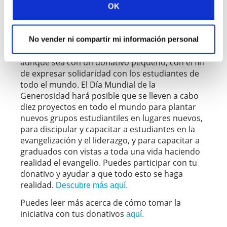
, el 6 de abril de 2022.
OK
Generosidad de IFES
(
Debido a la actual crisis en Ucrania, pospondremos
El Día Mundial de la Generosidad 2022, del día 9 de
marzo al 6 de abril.
) Ora con nosotros para que
No vender ni compartir mi información personal
200 donantes den un paso hacia adelante,
aunque sea con un donativo pequeño, con el fin
de expresar solidaridad con los estudiantes de
todo el mundo. El Día Mundial de la
Generosidad hará posible que se lleven a cabo
diez proyectos en todo el mundo para plantar
nuevos grupos estudiantiles en lugares nuevos,
para discipular y capacitar a estudiantes en la
evangelización y el liderazgo, y para capacitar a
graduados con vistas a toda una vida haciendo
realidad el evangelio. Puedes participar con tu
donativo y ayudar a que todo esto se haga
realidad.
Descubre más aquí.
Puedes leer más acerca de cómo tomar la
iniciativa con tus donativos
aquí.