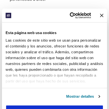
¿Qué debo hacer ahora?
Incluso si empiezas con un donativo pequeño, el
acto radical de dar declara alto y claro que Dios
es tu Dios, no el dinero. Así, ¿a quién deberías
Esta página web usa cookies
dar?
Las cookies de este sitio web se usan para personalizar
- Asegúrate de que las necesidades de tu familia 
el contenido y los anuncios, ofrecer funciones de redes
están satisfechas (Marcos 7:10-11, 1 Timoteo 5:8). 
sociales y analizar el tráfico. Además, compartimos
- Da a tu iglesia, que se verá alentada y fortalecida 
información sobre el uso que haga del sitio web con
gracias a tu donativo (1 Corintios 9). 
nuestros partners de redes sociales, publicidad y análisis
- Da para otras necesidades locales, incluyendo, 
web, quienes pueden combinarla con otra información
quizás, a tu grupo estudiantil local o a tu movimiento 
que les haya proporcionado o que hayan recopilado a
nacional (Mateo 25:44). 
partir del uso que haya hecho de sus servicios.
- Da para necesidades en otras partes del mundo, 
según te guíe Dios. 
Mostrar detalles
Nos encantaría que, en oración, considerases
donar para la campaña del
Día Mundial de la