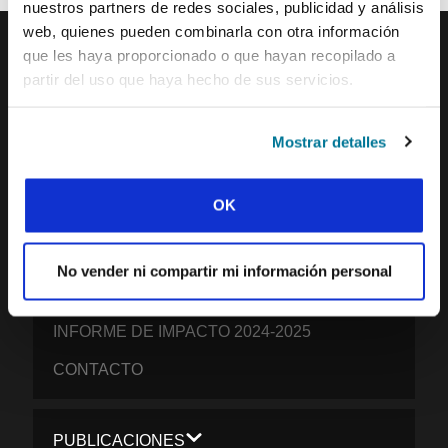
nuestros partners de redes sociales, publicidad y análisis
web, quienes pueden combinarla con otra información
que les haya proporcionado o que hayan recopilado a
partir del uso que haya hecho de sus servicios.
IFES · INTERNATIONAL FELLOWSHIP OF
EVANGELICAL STUDENTS
NUESTRA VISIÓN GLOBAL
Mostrar detalles
NUESTRO TRABAJO
OK
LA HISTORIA DE IFES
NUESTRO EQUIPO DE MISIÓN
No vender ni compartir mi información personal
QUÉ CREEMOS
INFORME DE IMPACTO 2024-2025
CONTACTO
PUBLICACIONES