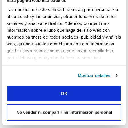
Esta página web usa cookies
CONEXIÓN
Las cookies de este sitio web se usan para personalizar
NO HABÍA VISTO A UN
el contenido y los anuncios, ofrecer funciones de redes
sociales y analizar el tráfico. Además, compartimos
CRISTIANO HASTA ENTONCES
información sobre el uso que haga del sitio web con
Sonam trabaja en una obra pionera en Asia del Sur
nuestros partners de redes sociales, publicidad y análisis
web, quienes pueden combinarla con otra información
que les haya proporcionado o que hayan recopilado a
partir del uso que haya hecho de sus servicios.
« Publicación anterior
Todas las publicaciones de Conexión
Mostrar detalles
Publicación siguiente »
OK
No vender ni compartir mi información personal
REGÍSTRATE EN CONEXIÓN
Nombre de pila: