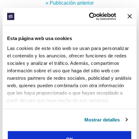
« Publicación anterior
Todas las publicaciones de Conexión
Publicación siguiente »
Esta página web usa cookies
Las cookies de este sitio web se usan para personalizar
el contenido y los anuncios, ofrecer funciones de redes
REGÍSTRATE EN CONEXIÓN
Nombre de pila:
sociales y analizar el tráfico. Además, compartimos
información sobre el uso que haga del sitio web con
nuestros partners de redes sociales, publicidad y análisis
Apellido:
web, quienes pueden combinarla con otra información
que les haya proporcionado o que hayan recopilado a
partir del uso que haya hecho de sus servicios.
Correo electrónico:
Mostrar detalles
ENVIAR