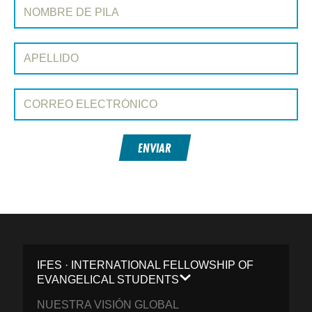
REGÍSTRATE EN CONEXIÓN
Nombre de pila:
Apellido:
Correo electrónico:
ENVIAR
IFES · INTERNATIONAL FELLOWSHIP OF
EVANGELICAL STUDENTS
NUESTRA VISIÓN GLOBAL