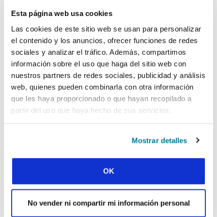
¡sino que además era la primera vez que leía un
texto religioso en una lengua que conociera! Se
Esta página web usa cookies
apuntó para acudir a otros eventos en el futuro.
Las cookies de este sitio web se usan para personalizar
El grupo también está organizando campañas
el contenido y los anuncios, ofrecer funciones de redes
evangelísticas. Están muy emocionados por ver
sociales y analizar el tráfico. Además, compartimos
a otros conocer al Dios de la Biblia, el que da
información sobre el uso que haga del sitio web con
vida.
nuestros partners de redes sociales, publicidad y análisis
web, quienes pueden combinarla con otra información
Captados por la visión
que les haya proporcionado o que hayan recopilado a
¿Cuáles fueron las principales conclusiones de
partir del uso que haya hecho de sus servicios.
Andrew?
Colaboración. Aprender de otros movimientos
Mostrar detalles
IFES. Aprender de gente como Moses, los héroes
olvidados del lado del mundo, que dan pasos de
fe, sin nada ni nadie de quien confiar aparte de
OK
Dios. El compromiso de Moses para impulsar la
obra pionera impactó a estudiantes a 7500
No vender ni compartir mi información personal
kilómetros de distancia, en EE. UU. Captaron la
visión y ahora han comenzado un grupo de