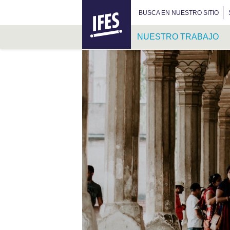
IFES –
BUSCAR:
BUSCA EN NUESTRO SITIO
INTERNATIONAL
FELLOWSHIP
NUESTRO TRABAJO
OF
EVANGELICAL
SALTAR
STUDENTS
AL
CONTENIDO
PRINCIPAL