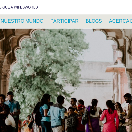
INSTAGRAM
FACEBOOK
YOUTUBE
WHATSAPP
RSS FEED
SIGUE A @IFESWORLD
NUESTRO MUNDO
PARTICIPAR
BLOGS
ACERCA 