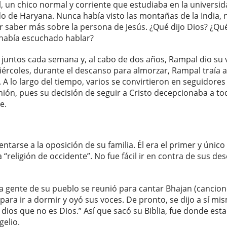
 un chico normal y corriente que estudiaba en la univers
 de Haryana. Nunca había visto las montañas de la India, n
 saber más sobre la persona de Jesús. ¿Qué dijo Dios? ¿Qué 
 había escuchado hablar?
a juntos cada semana y, al cabo de dos años, Rampal dio su v
iércoles, durante el descanso para almorzar, Rampal traía 
ia. A lo largo del tiempo, varios se convirtieron en seguidor
ón, pues su decisión de seguir a Cristo decepcionaba a toda 
e.
tarse a la oposición de su familia. Él era el primer y único
“religión de occidente”. No fue fácil ir en contra de sus de
a gente de su pueblo se reunió para cantar Bhajan (cancion
ra ir a dormir y oyó sus voces. De pronto, se dijo a sí mi
 dios que no es Dios.” Así que sacó su Biblia, fue donde est
gelio.