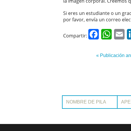
la imagen corporal. Creemos qu
Si eres un estudiante o un gra
por favor, envía un correo ele
Facebook
WhatsAp
Em
Compartir:
« Publicación an
Nombre de pila:
Apellido: