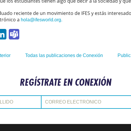
e los estudiantes tienen algo que decir a la sociedad y qu
duado reciente de un movimiento de IFES y estás interesado
ctrónico a
hola@ifesworld.org.
p
ail
LinkedIn
Teams
terior
Todas las publicaciones de Conexión
Public
REGÍSTRATE EN CONEXIÓN
Correo electrónico: