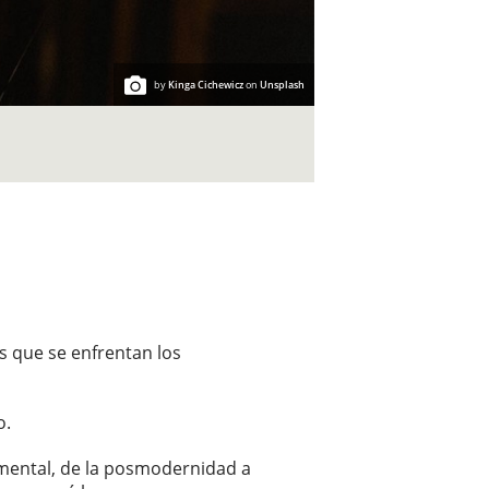
by
Kinga Cichewicz
on
Unsplash
s que se enfrentan los
o.
d mental, de la posmodernidad a