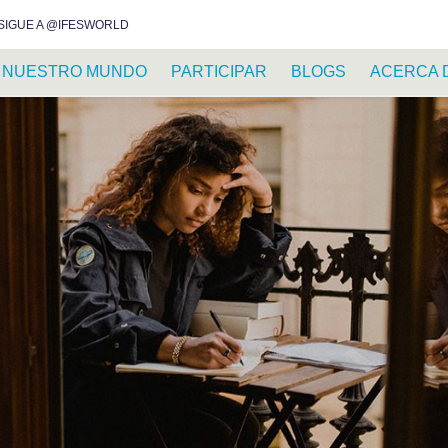
INSTAGRAM
FACEBOOK
YOUTUBE
WHATSAPP
RSS FEED
SIGUE A @IFESWORLD
NUESTRO MUNDO
PARTICIPAR
BLOGS
ACERCA 