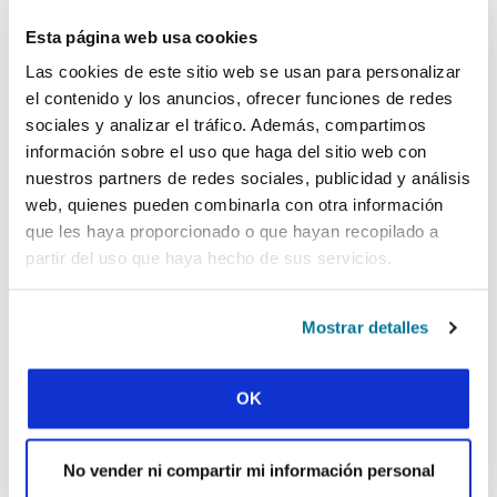
Esta página web usa cookies
Pero no todo salió bien.
Las cookies de este sitio web se usan para personalizar
A pesar de los esfuerzos del personal de vigilar
el contenido y los anuncios, ofrecer funciones de redes
los espacios universitarios durante las primeras
sociales y analizar el tráfico. Además, compartimos
semanas, tuvieron lugar algunas novatadas,
información sobre el uso que haga del sitio web con
especialmente fuera del campus, entre ciertos
nuestros partners de redes sociales, publicidad y análisis
grupos étnicos.
web, quienes pueden combinarla con otra información
Y hubo algunas batallas que Sanjayan y el
que les haya proporcionado o que hayan recopilado a
departamento decidieron no pelear este año.
partir del uso que haya hecho de sus servicios.
Una de estas batallas fue la obligación de vestir
de cierta forma (los mayores les dijeron a los
Mostrar detalles
novatos que no llevaran zapatillas de deporte o
vaqueros y que fueran bien afeitados hasta la
fiesta de bienvenida; a las chicas las obligaron a
OK
llevar falda y trenzas en el pelo). Novatadas por
teléfono también fueron otra cosa contra la que
no se luchó (los estudiantes mayores se ponen
No vender ni compartir mi información personal
en contacto con futuros novatos y los obligan a