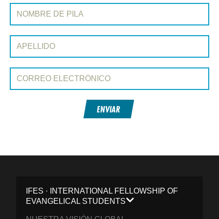
REGÍSTRATE EN CONEXIÓN
Nombre de pila:
Apellido:
Correo electrónico:
ENVIAR
IFES · INTERNATIONAL FELLOWSHIP OF
EVANGELICAL STUDENTS