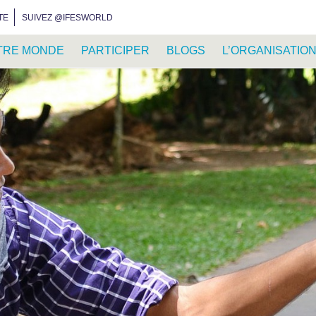
INSTAGRAM
FACEBOOK
YOUTUBE
WHATSAPP
RSS FEED
TE
SUIVEZ @IFESWORLD
TRE MONDE
PARTICIPER
BLOGS
L’ORGANISATIO