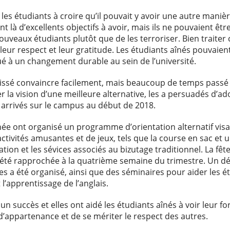
s étudiants à croire qu’il pouvait y avoir une autre manière 
ent là d’excellents objectifs à avoir, mais ils ne pouvaient êtr
uveaux étudiants plutôt que de les terroriser. Bien traiter 
eur respect et leur gratitude. Les étudiants aînés pouvaien
bué à un changement durable au sein de l’université.
aissé convaincre facilement, mais beaucoup de temps passé à
er la vision d’une meilleure alternative, les a persuadés d’
 arrivés sur le campus au début de 2018.
e ont organisé un programme d’orientation alternatif visant 
ctivités amusantes et de jeux, tels que la course en sac et 
iation et les sévices associés au bizutage traditionnel. La fê
a été rapprochée à la quatrième semaine du trimestre. Un d
 a été organisé, ainsi que des séminaires pour aider les étu
l’apprentissage de l’anglais.
s un succès et elles ont aidé les étudiants aînés à voir leur 
’appartenance et de se mériter le respect des autres.