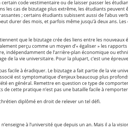
certain code vestimentaire ou de laisser passer les étudia
ns les cas de bizutage plus extrême, les étudiants peuvent 
ssantes ; certains étudiants subissent aussi de l’abus ver
 peut durer des mois, et parfois même jusqu’à deux ans. Les 
tiennent que le bizutage crée des liens entre les nouveaux é
également perçu comme un moyen d’« égaliser » les rapports
re, indépendamment de l’arrière-plan économique ou ethniq
age de la vie universitaire. Pour la plupart, c’est une épreuv
s facile à éradiquer. Le bizutage a fait partie de la vie uni
associé est symptomatique d’enjeux beaucoup plus profonds 
iété en général. Remettre en question ce type de comporte
s de cette pratique n’est pas une bataille facile à remporter
hrétien diplômé en droit de relever un tel défi.
 n’enseigne à l’université que depuis un an. Mais il a la visio