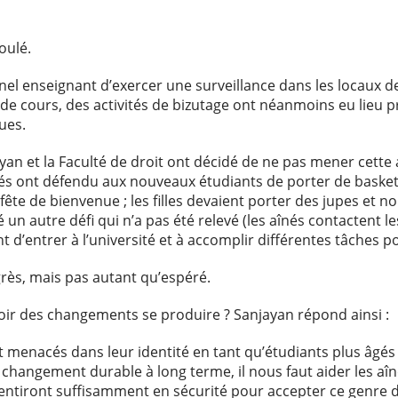
oulé.
nel enseignant d’exercer une surveillance dans les locaux de
e cours, des activités de bizutage ont néanmoins eu lieu 
ues.
ayan et la Faculté de droit ont décidé de ne pas mener cette
nés ont défendu aux nouveaux étudiants de porter de baskets
 fête de bienvenue ; les filles devaient porter des jupes et n
 un autre défi qui n’a pas été relevé (les aînés contactent le
t d’entrer à l’université et à accomplir différentes tâches p
grès, mais pas autant qu’espéré.
 voir des changements se produire ? Sanjayan répond ainsi :
t menacés dans leur identité en tant qu’étudiants plus âgés s
changement durable à long terme, il nous faut aider les aî
 sentiront suffisamment en sécurité pour accepter ce genre