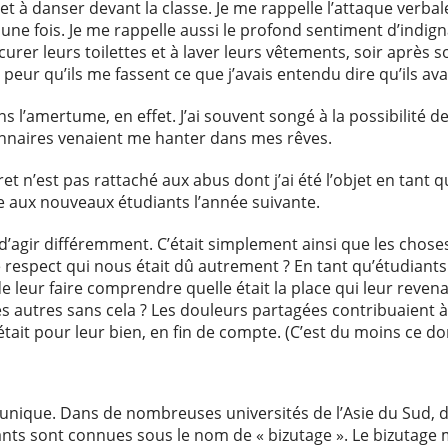
 à danser devant la classe. Je me rappelle l’attaque verbale
 une fois. Je me rappelle aussi le profond sentiment d’indig
urer leurs toilettes et à laver leurs vêtements, soir après so
peur qu’ils me fassent ce que j’avais entendu dire qu’ils avai
s l’amertume, en effet. J’ai souvent songé à la possibilité d
onnaires venaient me hanter dans mes rêves.
et n’est pas rattaché aux abus dont j’ai été l’objet en tant 
e aux nouveaux étudiants l’année suivante.
ée d’agir différemment. C’était simplement ainsi que les cho
respect qui nous était dû autrement ? En tant qu’étudiants
de leur faire comprendre quelle était la place qui leur revena
les autres sans cela ? Les douleurs partagées contribuaient à 
 était pour leur bien, en fin de compte. (C’est du moins ce d
unique. Dans de nombreuses universités de l’Asie du Sud, de t
ts sont connues sous le nom de « bizutage ». Le bizutage 