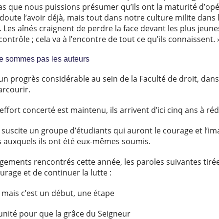
 pas que nous puissions présumer qu’ils ont la maturité d’o
oute l’avoir déjà, mais tout dans notre culture milite dans le
Les aînés craignent de perdre la face devant les plus jeune
ontrôle ; cela va à l’encontre de tout ce qu’ils connaissent. 
ne sommes pas les auteurs
n progrès considérable au sein de la Faculté de droit, dans 
arcourir.
effort concerté est maintenu, ils arrivent d’ici cinq ans à réd
uscite un groupe d’étudiants qui auront le courage et l’imag
es auxquels ils ont été eux-mêmes soumis.
ments rencontrés cette année, les paroles suivantes tiré
rage et de continuer la lutte :
 mais c’est un début, une étape
unité pour que la grâce du Seigneur