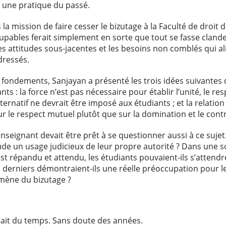
e une pratique du passé.
s la mission de faire cesser le bizutage à la Faculté de droit d
pables ferait simplement en sorte que tout se fasse cland
es attitudes sous-jacentes et les besoins non comblés qui al
dressés.
s fondements, Sanjayan a présenté les trois idées suivantes
nts : la force n’est pas nécessaire pour établir l’unité, le re
rnatif ne devrait être imposé aux étudiants ; et la relation
r le respect mutuel plutôt que sur la domination et le contr
enseignant devait être prêt à se questionner aussi à ce suje
ude un usage judicieux de leur propre autorité ? Dans une so
t répandu et attendu, les étudiants pouvaient-ils s’attendr
erniers démontraient-ils une réelle préoccupation pour le 
mène du bizutage ?
rait du temps. Sans doute des années.