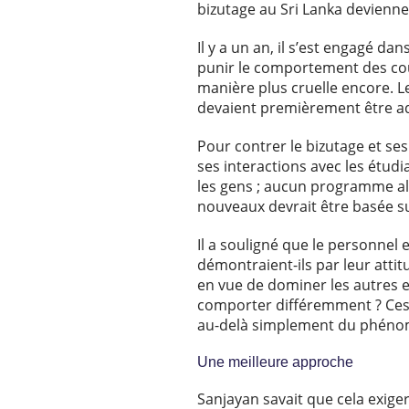
bizutage au Sri Lanka devienn
Il y a un an, il s’est engagé dan
punir le comportement des cou
manière plus cruelle encore. L
devaient premièrement être a
Pour contrer le bizutage et se
ses interactions avec les étudia
les gens ; aucun programme alte
nouveaux devrait être basée su
Il a souligné que le personnel 
démontraient-ils par leur attit
en vue de dominer les autres es
comporter différemment ? Ces d
au-delà simplement du phéno
Une meilleure approche
Sanjayan savait que cela exige