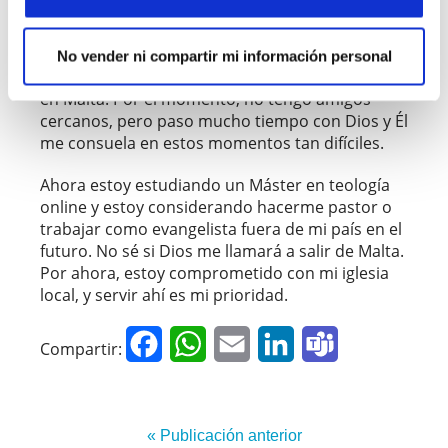
encontrar un trabajo. Muchos trabajos exigen
que trabaje en domingo, lo que me impediría ir
a la iglesia. He luchado contra la soledad, dado
No vender ni compartir mi información personal
que apenas hay seguidores de Jesús de mi edad
en Malta. Por el momento, no tengo amigos
cercanos, pero paso mucho tiempo con Dios y Él
me consuela en estos momentos tan difíciles.
Ahora estoy estudiando un Máster en teología
online y estoy considerando hacerme pastor o
trabajar como evangelista fuera de mi país en el
futuro. No sé si Dios me llamará a salir de Malta.
Por ahora, estoy comprometido con mi iglesia
local, y servir ahí es mi prioridad.
Facebook
WhatsApp
Email
LinkedIn
Teams
Compartir:
« Publicación anterior