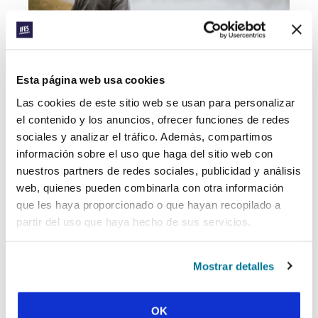
by
Amy Velazquez
on
Unsplash
Esta página web usa cookies
Los retos de vivir como un seguidor de Jesús.
Las cookies de este sitio web se usan para personalizar
el contenido y los anuncios, ofrecer funciones de redes
Según iba compartiendo el Evangelio con otros,
sociales y analizar el tráfico. Además, compartimos
pude descubrir que muchas personas creen que
información sobre el uso que haga del sitio web con
son buenos. Creen que irán al cielo porque
hacen más cosas buenas que malas. Aunque
nuestros partners de redes sociales, publicidad y análisis
algunos de ellos no están de acuerdo con todo
web, quienes pueden combinarla con otra información
lo que se les enseña, no se plantean cambiar.
que les haya proporcionado o que hayan recopilado a
Dicen: me crié así.
partir del uso que haya hecho de sus servicios.
Desde que llegué a mi fe en Jesús, he seguido
luchando contra mi ansiedad. Pero he mejorado
Mostrar detalles
mucho. Ahora, cuando me preocupo, acudo a
Dios en oración. Me consuela y me ayuda a
superarlo. Otro reto que he tenido ha sido
OK