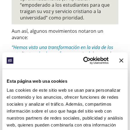
“empoderado a los estudiantes para que
traigan su voz y servicio cristiano a la
universidad” como prioridad.
Aun así, algunos movimientos notaron un
avance:
“Hemos visto una transformación en la vida de los
estudiantes: desde una forma nominal de entender
el evangelio a liderar activamente compartiendo los
valores del reino de Dios en sus comunidades”
(FOCUS Sri Lanka).
Esta página web usa cookies
“Unos foros de reflexión personal y ética
ofrecieron espacios para el diálogo y
Las cookies de este sitio web se usan para personalizar
permitieron a los estudiantes y graduados
el contenido y los anuncios, ofrecer funciones de redes
contrastar su fe con las realidades sociales
sociales y analizar el tráfico. Además, compartimos
(justicia, corrupción, emprendimiento,
información sobre el uso que haga del sitio web con
responsabilidad social)”
(GBUSS Senegal).
nuestros partners de redes sociales, publicidad y análisis
Un movimiento mencionó que estaba
web, quienes pueden combinarla con otra información