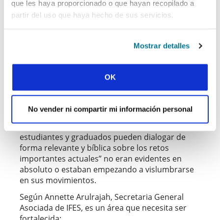
“aumentando la conciencia y el deseo de
que les haya proporcionado o que hayan recopilado a
influenciar el pensamiento en la universidad
partir del uso que haya hecho de sus servicios.
aplicando la verdad cristiana a los estudios
académicos” (UCCF Gran Bretaña) y otro
movimiento contó que “los estudiantes han sido
Mostrar detalles
desafiados a entender sus estudios a la luz de su
fe cristiana y cómo servir a la universidad (no
solo dejarse servir por ella)” (GBU Portugal).
OK
Sin embargo, la mitad de la familia de IFES
estimaba que las declaraciones de que “la fe
No vender ni compartir mi información personal
cristiana moldea la forma en la que los
estudiantes abordan sus estudios” y “Los
estudiantes y graduados pueden dialogar de
forma relevante y bíblica sobre los retos
importantes actuales” no eran evidentes en
absoluto o estaban empezando a vislumbrarse
en sus movimientos.
Según Annette Arulrajah, Secretaria General
Asociada de IFES, es un área que necesita ser
fortalecida: