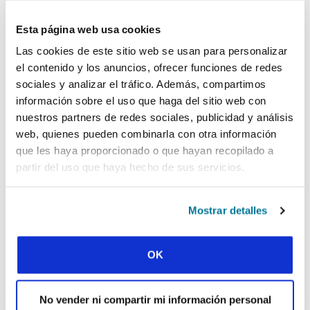
consiguieron adquirir herramientas para
gestionar su salud mental. No siempre era un
Esta página web usa cookies
apaño rápido, pero muchos de ellos
experimentaron mejoras y sanidad en el
Las cookies de este sitio web se usan para personalizar
transcurso de un año y medio.
el contenido y los anuncios, ofrecer funciones de redes
sociales y analizar el tráfico. Además, compartimos
Hoy en día, tan solo quedan nueve nombres en
la pared de Kelley.
información sobre el uso que haga del sitio web con
nuestros partners de redes sociales, publicidad y análisis
web, quienes pueden combinarla con otra información
Una aproximación holística
que les haya proporcionado o que hayan recopilado a
Con frecuencia, la recuperación de un
partir del uso que haya hecho de sus servicios.
estudiante con problemas de salud mental
requiere algo más que oración. Pero nunca
menos. La historia de Kelley muestra cómo Dios
Mostrar detalles
usó la ayuda profesional médica, junto al
ministerio proactivo y la oración persistente de
los obreros para sanar a muchos estudiantes.
OK
Según los movimientos de IFES afrontan la
realidad de ministrar a una generación muy
afectada por problemas de salud mental,
No vender ni compartir mi información personal