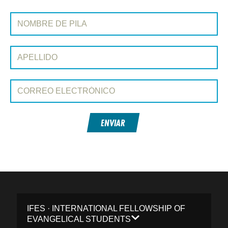
REGÍSTRATE EN CONEXIÓN
Nombre de pila:
Apellido:
Correo electrónico:
ENVIAR
IFES · INTERNATIONAL FELLOWSHIP OF
EVANGELICAL STUDENTS