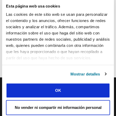
implica respaldo.
Esta página web usa cookies
WISCONSIN
: Cualquier persona que lo solicite
Las cookies de este sitio web se usan para personalizar
podrá obtener un informe financiero de
el contenido y los anuncios, ofrecer funciones de redes
IFES/USA en el que encontrará los activos,
sociales y analizar el tráfico. Además, compartimos
pasivos, saldos de fondos, ingresos y gastos del
año fiscal anterior.
información sobre el uso que haga del sitio web con
nuestros partners de redes sociales, publicidad y análisis
web, quienes pueden combinarla con otra información
Comparte esta página en tu:
que les haya proporcionado o que hayan recopilado a
partir del uso que haya hecho de sus servicios.
F
W
E
L
T
a
h
m
i
e
Mostrar detalles
c
a
a
n
a
e
t
i
k
m
OK
b
s
l
e
s
IFES · INTERNATIONAL FELLOWSHIP OF
EVANGELICAL STUDENTS
o
A
d
No vender ni compartir mi información personal
NUESTRA VISIÓN GLOBAL
o
p
I