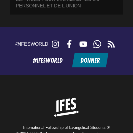
PERSONNEL ET DE L’UNION
Instagram
Facebook
YouTube
WhatsApp
RSS
@IFESWORLD
feed
#IFESWORLD
DONNER
Home
International Fellowship of Evangelical Students ®