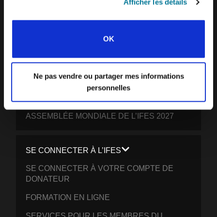
Afficher les détails
PARTICIPER
OK
VOTRE DON: PERMETTRE AUX ETUDIANTS
DU MONDE ENTIER DE CROÎTRE EN
CHRIST
Ne pas vendre ou partager mes informations
PRIEZ POUR L’UNIVERSITÉ
personnelles
JOURNÉE MONDIALE DE L’ÉTUDIANT
ASSEMBLÉE MONDIALE DE L’IFES 2027
SE CONNECTER À L’IFES
SE CONNECTER À VOTRE COMPTE DE
DONATEUR
FORMATION EN LIGNE
SERVICES POUR LES MEMBRES DU