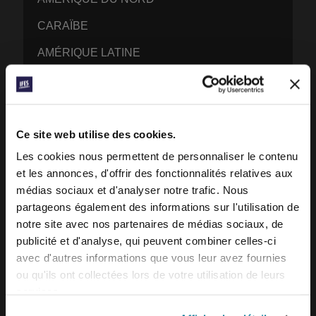
CARAÏBE
AMÉRIQUE LATINE
EUROPE
MENA – MOYEN ORIENT ET DE L’AFRIQUE
DU NORD
Ce site web utilise des cookies.
AFRIQUE FRANCOPHONE
Les cookies nous permettent de personnaliser le contenu
et les annonces, d'offrir des fonctionnalités relatives aux
EPSA – AFRIQUE ANGLOPHONE ET
médias sociaux et d'analyser notre trafic. Nous
LUSOPHONE
partageons également des informations sur l'utilisation de
EURASIE
notre site avec nos partenaires de médias sociaux, de
publicité et d'analyse, qui peuvent combiner celles-ci
ASIE DU SUD
avec d'autres informations que vous leur avez fournies
ASIE DE L’EST
ou qu'ils ont collectées lors de votre utilisation de leurs
services.
PACIFIQUE SUD