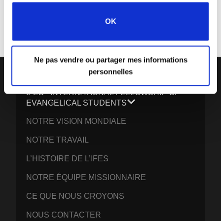
Chaque semaine, l’IFES envoie un court e-mail avec des histoires des
mouvements étudiants et le ministère de l’IFES dans le monde pour
OK
inspirer vos prières.
Nous aimerions vous voir vous joindre à nous !
Ne pas vendre ou partager mes informations
personnelles
IFES · INTERNATIONAL FELLOWSHIP OF
EVANGELICAL STUDENTS
NOTRE VISION MONDIALE
NOTRE TRAVAIL
L’HISTOIRE DE L’IFES
NOTRE ÉQUIPE MISSIONNAIRE
CE QUE NOUS CROYONS
NOUS CONTACTER