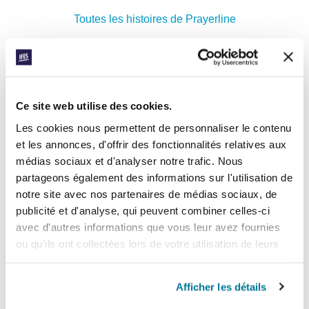
Toutes les histoires de Prayerline
Histoire suivante »
Ce site web utilise des cookies.
INSCRIVEZ-VOUS À PRAYERLINE
Prénom:
Les cookies nous permettent de personnaliser le contenu
et les annonces, d'offrir des fonctionnalités relatives aux
médias sociaux et d'analyser notre trafic. Nous
Nom:
partageons également des informations sur l'utilisation de
notre site avec nos partenaires de médias sociaux, de
Adresse e-mail:
publicité et d'analyse, qui peuvent combiner celles-ci
avec d'autres informations que vous leur avez fournies
ou qu'ils ont collectées lors de votre utilisation de leurs
ENVOYER
services.
Afficher les détails