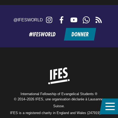
Instagram
Facebook
YouTube
WhatsApp
RSS
@IFESWORLD
feed
#IFESWORLD
DONNER
Home
International Fellowship of Evangelical Students ®
© 2014–2026 IFES, une organisation déclarée à Lausanne,
Suisse.
IFES is a registered charity in England and Wales (247919), and