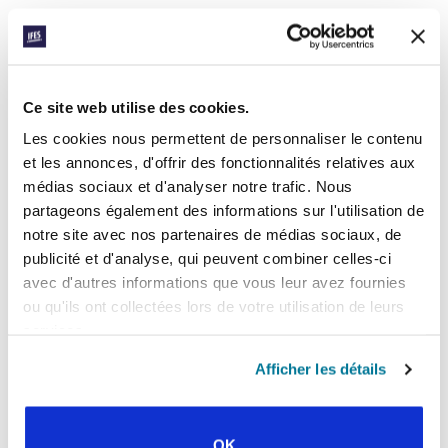
Rendez grâce pour ceux qui ont
généreusement soutenu la Semaine du don
de l’IFES Caraïbe. Demandez au Seigneur de
pourvoir toutes les ressources dont ont
Ce site web utilise des cookies.
besoin le personnel et les étudiants – pour
vivre et pour le ministère. Et priez que
Les cookies nous permettent de personnaliser le contenu
l’équipe de l’IFES Caraïbe ait de la sagesse
et les annonces, d'offrir des fonctionnalités relatives aux
alors qu’elle cherche à les encourager et les
médias sociaux et d'analyser notre trafic. Nous
soutenir.
partageons également des informations sur l'utilisation de
notre site avec nos partenaires de médias sociaux, de
Facebook
WhatsApp
Email
LinkedIn
Teams
Partager:
publicité et d'analyse, qui peuvent combiner celles-ci
avec d'autres informations que vous leur avez fournies
ou qu'ils ont collectées lors de votre utilisation de leurs
services.
« Histoire précédente
Afficher les détails
Toutes les histoires de Prayerline
Histoire suivante »
OK