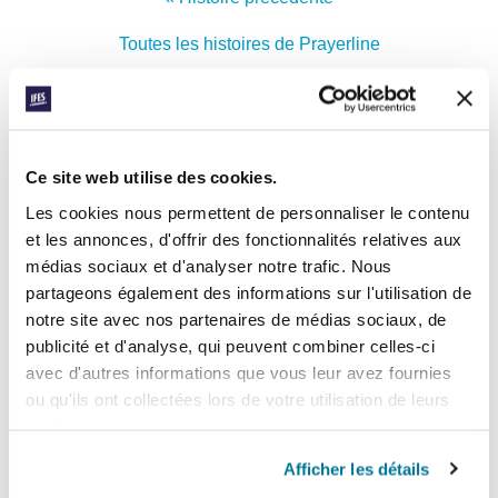
Toutes les histoires de Prayerline
Histoire suivante »
Ce site web utilise des cookies.
INSCRIVEZ-VOUS À PRAYERLINE
Prénom:
Les cookies nous permettent de personnaliser le contenu
et les annonces, d'offrir des fonctionnalités relatives aux
médias sociaux et d'analyser notre trafic. Nous
Nom:
partageons également des informations sur l'utilisation de
notre site avec nos partenaires de médias sociaux, de
publicité et d'analyse, qui peuvent combiner celles-ci
Adresse e-mail:
avec d'autres informations que vous leur avez fournies
ou qu'ils ont collectées lors de votre utilisation de leurs
services.
ENVOYER
Afficher les détails