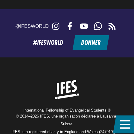
Instagram
Facebook
YouTube
WhatsApp
RSS
@IFESWORLD
feed
#IFESWORLD
DONNER
Home
International Fellowship of Evangelical Students ®
© 2014–2026 IFES, une organisation déclarée à Lausanne,
Suisse.
IFES is a registered charity in England and Wales (247919), and