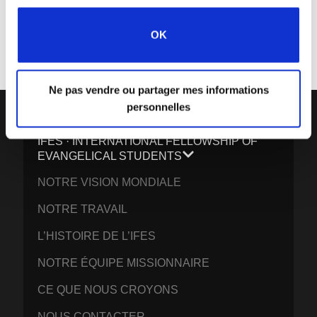
Chaque semaine, l’IFES envoie un court e-mail avec des histoires des
mouvements étudiants et le ministère de l’IFES dans le monde pour
OK
inspirer vos prières.
Nous aimerions vous voir vous joindre à nous !
Ne pas vendre ou partager mes informations
personnelles
IFES · INTERNATIONAL FELLOWSHIP OF
EVANGELICAL STUDENTS
NOTRE VISION MONDIALE
NOTRE TRAVAIL
L’HISTOIRE DE L’IFES
NOTRE ÉQUIPE MISSIONNAIRE
CE QUE NOUS CROYONS
NOUS CONTACTER