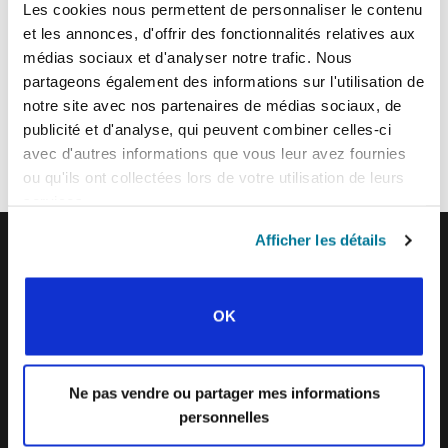
Les cookies nous permettent de personnaliser le contenu
ENVOYER
et les annonces, d'offrir des fonctionnalités relatives aux
médias sociaux et d'analyser notre trafic. Nous
partageons également des informations sur l'utilisation de
Chaque semaine, l’IFES envoie un court e-mail avec des histoires des
notre site avec nos partenaires de médias sociaux, de
mouvements étudiants et le ministère de l’IFES dans le monde pour
publicité et d'analyse, qui peuvent combiner celles-ci
inspirer vos prières.
avec d'autres informations que vous leur avez fournies
Nous aimerions vous voir vous joindre à nous !
ou qu'ils ont collectées lors de votre utilisation de leurs
services.
Afficher les détails
IFES · INTERNATIONAL FELLOWSHIP OF
EVANGELICAL STUDENTS
OK
NOTRE VISION MONDIALE
NOTRE TRAVAIL
Ne pas vendre ou partager mes informations
personnelles
L’HISTOIRE DE L’IFES