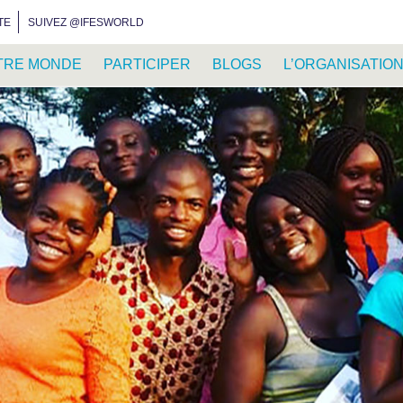
INSTAGRAM
FACEBOOK
YOUTUBE
WHATSAPP
RSS FEED
TE
SUIVEZ @IFESWORLD
TRE MONDE
PARTICIPER
BLOGS
L’ORGANISATIO