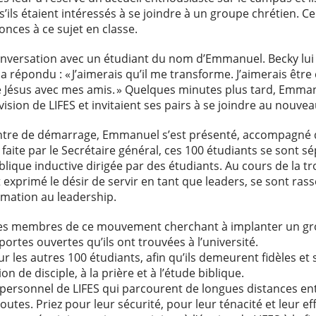
ils étaient intéressés à se joindre à un groupe chrétien. Ce
nces à ce sujet en classe.
onversation avec un étudiant du nom d’Emmanuel. Becky lui 
Il a répondu : « J’aimerais qu’il me transforme. J’aimerais êt
de Jésus avec mes amis. » Quelques minutes plus tard, Emma
 vision de LIFES et invitaient ses pairs à se joindre au nouve
ontre de démarrage, Emmanuel s’est présenté, accompagné d
faite par le Secrétaire général, ces 100 étudiants se sont s
iblique inductive dirigée par des étudiants. Au cours de la t
xprimé le désir de servir en tant que leaders, se sont ra
ormation au leadership.
des membres de ce mouvement cherchant à implanter un g
ortes ouvertes qu’ils ont trouvées à l’université.
 les autres 100 étudiants, afin qu’ils demeurent fidèles et
on de disciple, à la prière et à l’étude biblique.
personnel de LIFES qui parcourent de longues distances en
tes. Priez pour leur sécurité, pour leur ténacité et leur eff