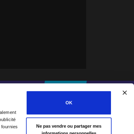
IFESWORLD
DONNER
OK
galement
Home
ublicité
Ne pas vendre ou partager mes
 fournies
informations personnelles