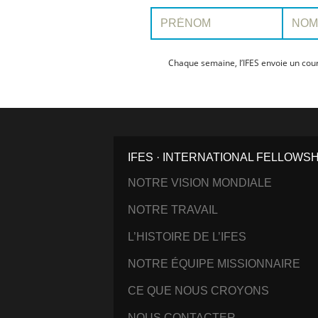
Prénom:
Nom:
Chaque semaine, l’IFES envoie un cour
IFES · INTERNATIONAL FELLOWS
NOTRE VISION MONDIALE
NOTRE TRAVAIL
L’HISTOIRE DE L’IFES
NOTRE ÉQUIPE MISSIONNAIRE
CE QUE NOUS CROYONS
NOUS CONTACTER