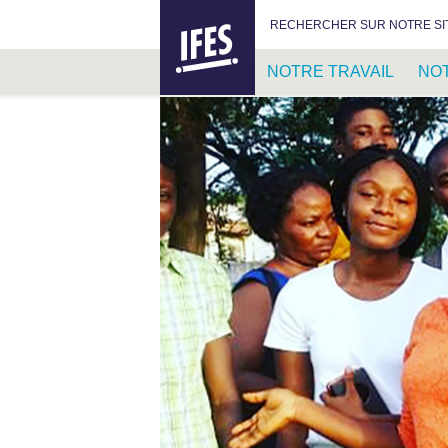
IFES –
RECHERCHER :
RECHERCHER SUR NOTRE SI
INTERNATIONAL
FELLOWSHIP
NOTRE TRAVAIL
NO
OF
EVANGELICAL
PASSER
STUDENTS
AU
CONTENU
PRINCIPAL