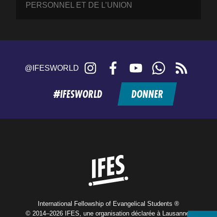
PERSONNEL ET DE L’UNION
Instagram
Facebook
YouTube
WhatsApp
RSS
@IFESWORLD
feed
#IFESWORLD
DONNER
Home
International Fellowship of Evangelical Students ®
© 2014–2026 IFES, une organisation déclarée à Lausanne,