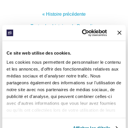
« Histoire précédente
Toutes les histoires de Prayerline
Histoire suivante »
Ce site web utilise des cookies.
Les cookies nous permettent de personnaliser le contenu
INSCRIVEZ-VOUS À PRAYERLINE
Prénom:
et les annonces, d'offrir des fonctionnalités relatives aux
médias sociaux et d'analyser notre trafic. Nous
partageons également des informations sur l'utilisation de
Nom:
notre site avec nos partenaires de médias sociaux, de
publicité et d'analyse, qui peuvent combiner celles-ci
avec d'autres informations que vous leur avez fournies
Adresse e-mail:
ou qu'ils ont collectées lors de votre utilisation de leurs
services.
ENVOYER
Afficher les détails