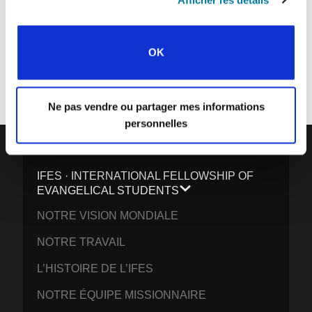
Chaque semaine, l’IFES envoie un court e-mail avec des histoires des
OK
mouvements étudiants et le ministère de l’IFES dans le monde pour
inspirer vos prières.
Nous aimerions vous voir vous joindre à nous !
Ne pas vendre ou partager mes informations
personnelles
IFES · INTERNATIONAL FELLOWSHIP OF
EVANGELICAL STUDENTS
NOTRE VISION MONDIALE
NOTRE TRAVAIL
L’HISTOIRE DE L’IFES
NOTRE ÉQUIPE MISSIONNAIRE