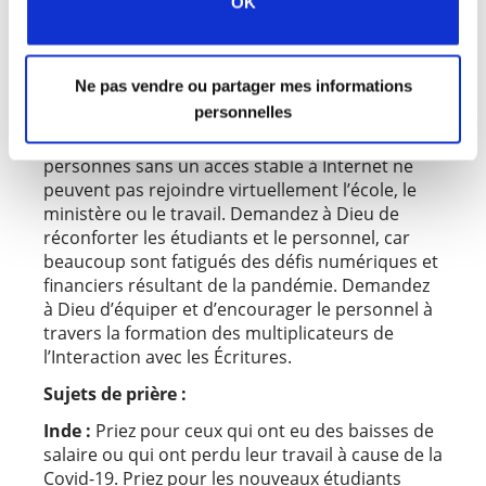
OK
suites du Covid-19, beaucoup d’étudiants, de
membres du personnel et de diplômés de cette
région ont connu le deuil au cours des derniers
Ne pas vendre ou partager mes informations
mois. Merci de prier pour le réconfort et la paix
personnelles
de Dieu. La région souffre également d’une
grande fracture numérique puisque les
personnes sans un accès stable à Internet ne
peuvent pas rejoindre virtuellement l’école, le
ministère ou le travail. Demandez à Dieu de
réconforter les étudiants et le personnel, car
beaucoup sont fatigués des défis numériques et
financiers résultant de la pandémie. Demandez
à Dieu d’équiper et d’encourager le personnel à
travers la formation des multiplicateurs de
l’Interaction avec les Écritures.
Sujets de prière :
Inde :
Priez pour ceux qui ont eu des baisses de
salaire ou qui ont perdu leur travail à cause de la
Covid-19. Priez pour les nouveaux étudiants