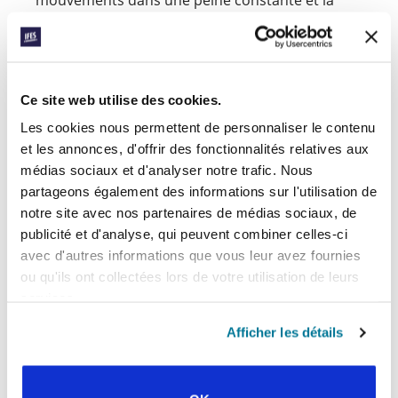
mouvements dans une peine constante et la
lassitude de l’isolement. On assiste également à
une augmentation du taux de suicide dans le
pays ; priez que les mouvements puissent
soutenir et guider les étudiants vers de l’aide
professionnelle.
Ce site web utilise des cookies.
Initiative Logos et Cosmos :
Priez pour le travail
Les cookies nous permettent de personnaliser le contenu
fécond des mentors et des catalyseurs, et pour
et les annonces, d'offrir des fonctionnalités relatives aux
la sagesse du leadership dans les différentes
médias sociaux et d'analyser notre trafic. Nous
équipes de l’initiative. Remerciez Dieu d’avoir
partageons également des informations sur l'utilisation de
donné au programme un bon départ, avec 84
notre site avec nos partenaires de médias sociaux, de
catalyseurs dans la première cohorte.
publicité et d'analyse, qui peuvent combiner celles-ci
avec d'autres informations que vous leur avez fournies
Jeudi, 5 août
ou qu'ils ont collectées lors de votre utilisation de leurs
services.
Aujourd’hui, nous élevons l’Asie du Sud, ainsi
que l’Afrique anglophone et lusophone (EPSA).
Afficher les détails
Asie du Sud
Avec de considérables taux de mortalité des