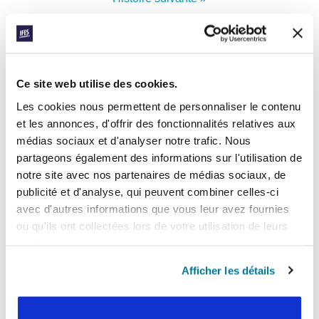
INSCRIVEZ-VOUS À PRAYERLINE
Prénom:
Ce site web utilise des cookies.
Les cookies nous permettent de personnaliser le contenu
Nom:
et les annonces, d'offrir des fonctionnalités relatives aux
médias sociaux et d'analyser notre trafic. Nous
partageons également des informations sur l'utilisation de
Adresse e-mail:
notre site avec nos partenaires de médias sociaux, de
publicité et d'analyse, qui peuvent combiner celles-ci
avec d'autres informations que vous leur avez fournies
ENVOYER
ou qu'ils ont collectées lors de votre utilisation de leurs
services.
Afficher les détails
Chaque semaine, l’IFES envoie un court e-mail avec des histoires des
mouvements étudiants et le ministère de l’IFES dans le monde pour
inspirer vos prières.