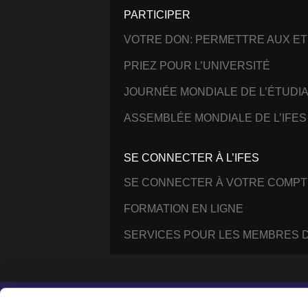
PARTICIPER
VOTRE DON: PERMETTRE AUX ET
PRIEZ POUR L’UNIVERSITÉ
JOURNÉE MONDIALE DE L’ÉTUDI
ASSEMBLÉE MONDIALE DE L’IFES
SE CONNECTER À L’IFES
SE CONNECTER À VOTRE COMPT
FORMATION EN LIGNE
SERVICES POUR LES MEMBRES D
Instagram
Facebook
YouTube
@IFESWORLD