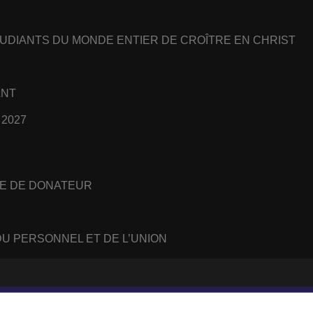
UDIANTS DU MONDE ENTIER DE CROÎTRE EN CHRIST
ANT
 2027
E DE DONATEUR
U PERSONNEL ET DE L’UNION
#
WhatsApp
RSS