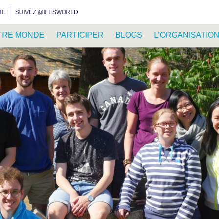
INSTAGRAM
FACEBOOK
YOUTUBE
WHATSAPP
RSS FEED
TE
SUIVEZ @IFESWORLD
TRE MONDE
PARTICIPER
BLOGS
L’ORGANISATIO