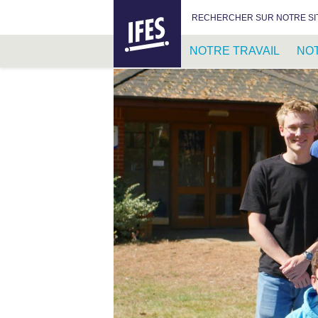
IFES –
RECHERCHER :
RECHERCHER SUR NOTRE SI
INTERNATIONAL
FELLOWSHIP
NOTRE TRAVAIL
NO
OF
EVANGELICAL
PASSER
STUDENTS
AU
CONTENU
PRINCIPAL