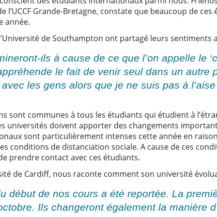
conscient des étudiants internationaux parmi nous. Friends 
 de l’UCCF Grande-Bretagne, constate que beaucoup de ces é
te année.
l’Université de Southampton ont partagé leurs sentiments a
ineront-ils à cause de ce que l’on appelle le ‘c
appréhende le fait de venir seul dans un autre p
vec les gens alors que je ne suis pas à l’aise
s sont communes à tous les étudiants qui étudient à l’étra
les universités doivent apporter des changements important
ionaux sont particulièrement intenses cette année en raison
 conditions de distanciation sociale. A cause de ces condit
de prendre contact avec ces étudiants.
rsité de Cardiff, nous raconte comment son université évolua
du début de nos cours a été reportée. La premiè
octobre. Ils changeront également la manière d’