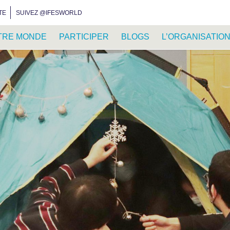
INSTAGRAM
FACEBOOK
YOUTUBE
WHATSAPP
RSS FEED
TE
SUIVEZ @IFESWORLD
TRE MONDE
PARTICIPER
BLOGS
L’ORGANISATIO