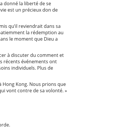
a donné la liberté de se
 vie est un précieux don de
is qu’il reviendrait dans sa
 patiemment la rédemption au
 dans le moment que Dieu a
ncer à discuter du comment et
les récents événements ont
ins individuels. Plus de
e à Hong Kong. Nous prions que
i vont contre de sa volonté. »
orde.