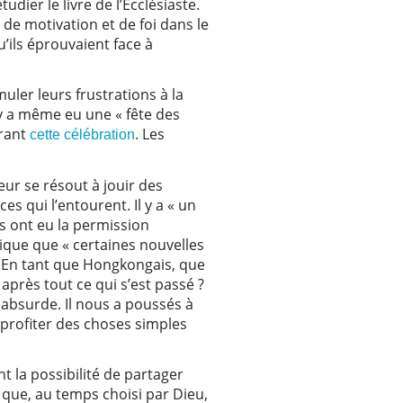
dier le livre de l’Ecclésiaste.
de motivation et de foi dans le
’ils éprouvaient face à
muler leurs frustrations à la
l y a même eu une « fête des
urant
. Les
cette célébration
teur se résout à jouir des
s qui l’entourent. Il y a « un
ts ont eu la permission
lique que « certaines nouvelles
. En tant que Hongkongais, que
près tout ce qui s’est passé ?
 absurde. Il nous a poussés à
 profiter des choses simples
t la possibilité de partager
e que, au temps choisi par Dieu,