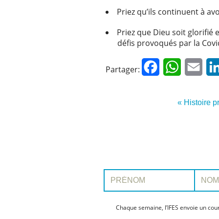
Priez qu’ils continuent à avo
Priez que Dieu soit glorifi
défis provoqués par la Covi
Facebook
WhatsApp
Emai
Partager:
« Histoire 
Prénom:
Nom:
Chaque semaine, l’IFES envoie un cour