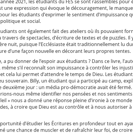
l’année 2021, les étudiants du FES se sont rassemblés pour étu
, est une expression qui évoque le découragement, le manque 
pour les étudiants d’exprimer le sentiment d’impuissance qu
politique et social.
étudiants ont également fait des ateliers où ils pouvaient for
 travers de spectacles, d’écriture de textes et de puzzles. I
re nuit, puisque l’Ecclésiaste était traditionnellement lu d
ture d’une façon nouvelle en décorant leurs propres tentes.
e, a pu donner de l’espoir aux étudiants ? Dans ce livre, l’au
même s’il reconnaît son impuissance à contrôler les injustice
, et cela lui permet d’attendre le temps de Dieu. Les étudian
eu souverain. Billy, un étudiant qui a participé au camp, exp
e deuxième jour : un média pro-démocratie avait été fermé
rions-nous même identifier nos pensées et nos sentiments a
soleil » nous a donné une réponse pleine d’ironie à ce monde
des, à croire que Dieu est au contrôle et à nous autoriser à
portunité d’étudier les Écritures en profondeur tout en ayan
onné une chance de muscler et de rafraîchir leur foi, de croir