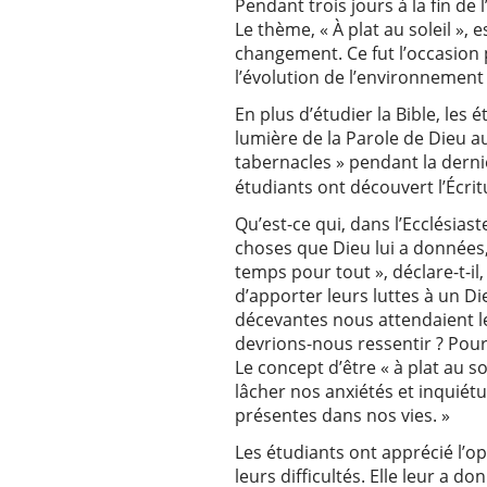
Pendant trois jours à la fin de 
Le thème, « À plat au soleil »
changement. Ce fut l’occasion 
l’évolution de l’environnement 
En plus d’étudier la Bible, les 
lumière de la Parole de Dieu au
tabernacles » pendant la derniè
étudiants ont découvert l’Écri
Qu’est-ce qui, dans l’Ecclésiast
choses que Dieu lui a données, 
temps pour tout », déclare-t-il
d’apporter leurs luttes à un Di
décevantes nous attendaient l
devrions-nous ressentir ? Pour
Le concept d’être « à plat au 
lâcher nos anxiétés et inquiétu
présentes dans nos vies. »
Les étudiants ont apprécié l’op
leurs difficultés. Elle leur a d