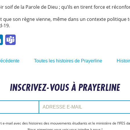
ir soif de la Parole de Dieu ; qu’ils en tirent force et réconfor
é et que son règne vienne, même dans un contexte politique t
d-19.
l
LinkedIn
Teams
précédente
Toutes les histoires de Prayerline
Histoi
INSCRIVEZ-VOUS À PRAYERLINE
Adresse e-mail:
t e-mail avec des histoires des mouvements étudiants et le ministère de l’IFES da
Nous aimerions vous voir vous joindre à nous !