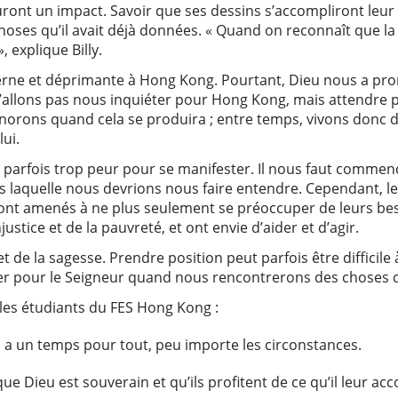
auront un impact. Savoir que ses dessins s’accompliront leur 
choses qu’il avait déjà données. « Quand on reconnaît que la
, explique Billy.
erne et déprimante à Hong Kong. Pourtant, Dieu nous a prom
n’allons pas nous inquiéter pour Hong Kong, mais attendre
norons quand cela se produira ; entre temps, vivons donc
ui.
t parfois trop peur pour se manifester. Il nous faut comme
s laquelle nous devrions nous faire entendre. Cependant, 
 ont amenés à ne plus seulement se préoccuper de leurs beso
justice et de la pauvreté, et ont envie d’aider et d’agir.
 de la sagesse. Prendre position peut parfois être difficil
er pour le Seigneur quand nous rencontrerons des choses qu
les étudiants du FES Hong Kong :
eu a un temps pour tout, peu importe les circonstances.
que Dieu est souverain et qu’ils profitent de ce qu’il leur acc