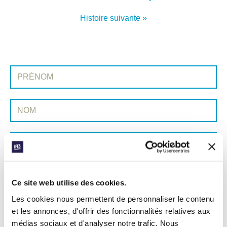
Histoire suivante »
INSCRIVEZ-VOUS À PRAYERLINE
Prénom:
Nom:
Adresse e-mail:
ENVOYER
Ce site web utilise des cookies.
Les cookies nous permettent de personnaliser le contenu
et les annonces, d'offrir des fonctionnalités relatives aux
Chaque semaine, l’IFES envoie un court e-mail avec des histoires des
médias sociaux et d'analyser notre trafic. Nous
mouvements étudiants et le ministère de l’IFES dans le monde pour