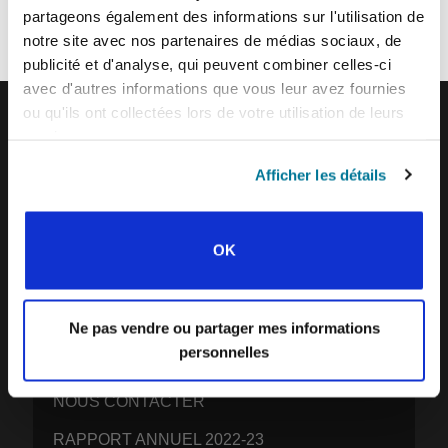
partageons également des informations sur l'utilisation de
inspirer vos prières.
Nous aimerions vous voir vous joindre à nous !
notre site avec nos partenaires de médias sociaux, de
publicité et d'analyse, qui peuvent combiner celles-ci
avec d'autres informations que vous leur avez fournies
ou qu'ils ont collectées lors de votre utilisation de leurs
services.
IFES · INTERNATIONAL FELLOWSHIP OF
Afficher les détails
EVANGELICAL STUDENTS
NOTRE VISION MONDIALE
NOTRE TRAVAIL
OK
L’HISTOIRE DE L’IFES
NOTRE ÉQUIPE MISSIONNAIRE
Ne pas vendre ou partager mes informations
personnelles
CE QUE NOUS CROYONS
NOUS CONTACTER
RAPPORT ANNUEL 2022-23