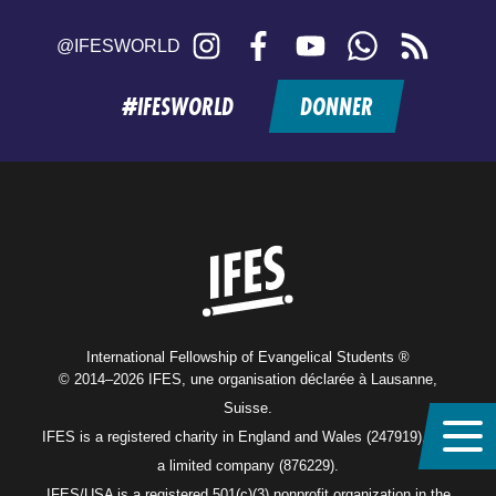
Instagram
Facebook
YouTube
WhatsApp
RSS
@IFESWORLD
feed
#IFESWORLD
DONNER
Home
International Fellowship of Evangelical Students ®
© 2014–2026 IFES, une organisation déclarée à Lausanne,
Suisse.
IFES is a registered charity in England and Wales (247919), and
a limited company (876229).
IFES/USA is a registered 501(c)(3) nonprofit organization in the