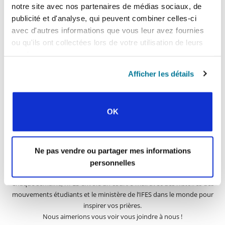
notre site avec nos partenaires de médias sociaux, de
publicité et d'analyse, qui peuvent combiner celles-ci
avec d'autres informations que vous leur avez fournies
INSCRIVEZ-VOUS À PRAYERLINE
Prénom:
ou qu'ils ont collectées lors de votre utilisation de leurs
services.
Nom:
Afficher les détails
Adresse e-mail:
OK
ENVOYER
Ne pas vendre ou partager mes informations
personnelles
Chaque semaine, l’IFES envoie un court e-mail avec des histoires des
mouvements étudiants et le ministère de l’IFES dans le monde pour
inspirer vos prières.
Nous aimerions vous voir vous joindre à nous !