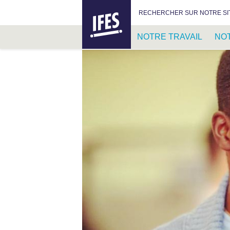
IFES –
RECHERCHER :
RECHERCHER SUR NOTRE SI
INTERNATIONAL
FELLOWSHIP
NOTRE TRAVAIL
NO
OF
EVANGELICAL
PASSER
STUDENTS
AU
CONTENU
PRINCIPAL