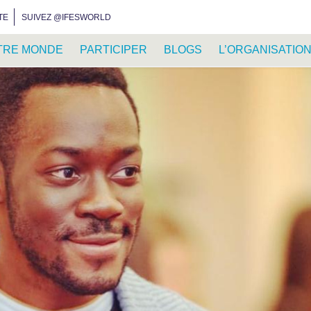
INSTAGRAM
FACEBOOK
YOUTUBE
WHATSAPP
RSS FEED
TE
SUIVEZ @IFESWORLD
TRE MONDE
PARTICIPER
BLOGS
L’ORGANISATIO