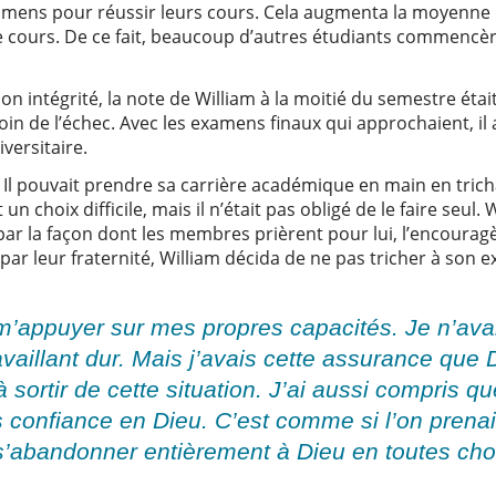
amens pour réussir leurs cours. Cela augmenta la moyenne de
le cours. De ce fait, beaucoup d’autres étudiants commencè
son intégrité, la note de William à la moitié du semestre ét
oin de l’échec. Avec les examens finaux qui approchaient, il 
versitaire.
e. Il pouvait prendre sa carrière académique en main en tric
 un choix difficile, mais il n’était pas obligé de le faire seu
ar la façon dont les membres prièrent pour lui, l’encouragè
par leur fraternité, William décida de ne pas tricher à son e
m’appuyer sur mes propres capacités. Je n’ava
aillant dur. Mais j’avais cette assurance que Di
 sortir de cette situation. J’ai aussi compris que
 confiance en Dieu. C’est comme si l’on prenai
t s’abandonner entièrement à Dieu en toutes ch