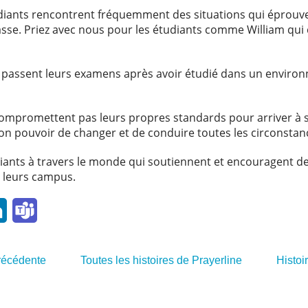
iants rencontrent fréquemment des situations qui éprouvent 
classe. Priez avec nous pour les étudiants comme William qui c
ui passent leurs examens après avoir étudié dans un enviro
 compromettent pas leurs propres standards pour arriver à 
son pouvoir de changer et de conduire toutes les circonstanc
iants à travers le monde qui soutiennent et encouragent de
r leurs campus.
l
LinkedIn
Teams
précédente
Toutes les histoires de Prayerline
Histoi