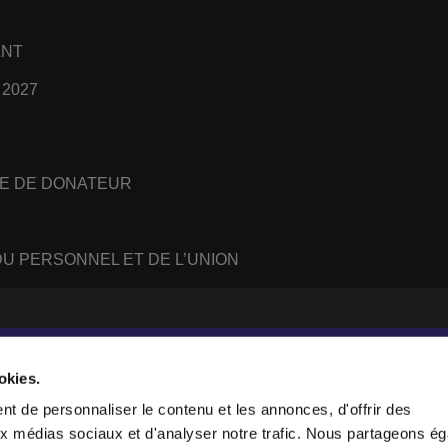
ANT
 2027
E DE DONATEUR
U PERSONNEL ET DE L’UNION
#
WhatsApp
RSS
feed
okies.
t de personnaliser le contenu et les annonces, d'offrir des
aux médias sociaux et d'analyser notre trafic. Nous partageons é