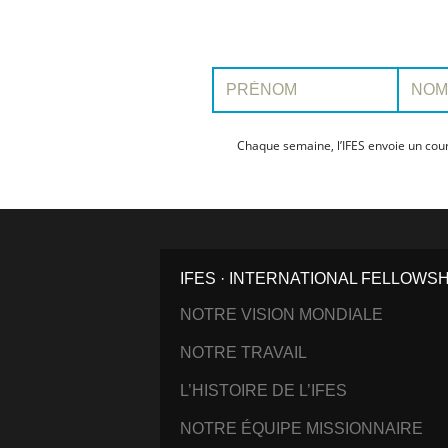
Prénom:
Nom:
Chaque semaine, l’IFES envoie un cour
IFES · INTERNATIONAL FELLOWS
NOTRE VISION MONDIALE
NOTRE TRAVAIL
L’HISTOIRE DE L’IFES
NOTRE ÉQUIPE MISSIONNAIRE