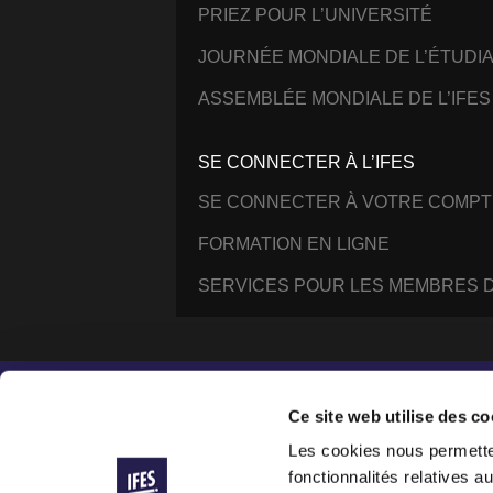
PRIEZ POUR L’UNIVERSITÉ
JOURNÉE MONDIALE DE L’ÉTUDI
ASSEMBLÉE MONDIALE DE L’IFES
SE CONNECTER À L’IFES
SE CONNECTER À VOTRE COMPT
FORMATION EN LIGNE
SERVICES POUR LES MEMBRES D
Instagram
Facebook
YouTube
@IFESWORLD
Ce site web utilise des co
Les cookies nous permetten
fonctionnalités relatives 
International Fellowship of Evangelical Students ®