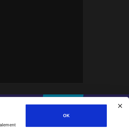
IFESWORLD
DONNER
OK
galement
Home