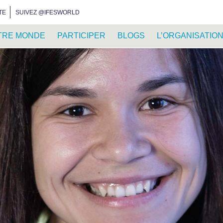
INSTAGRAM
FACEBOOK
YOUTUBE
WHATSAPP
RSS FEED
TE
SUIVEZ @IFESWORLD
TRE MONDE
PARTICIPER
BLOGS
L’ORGANISATIO