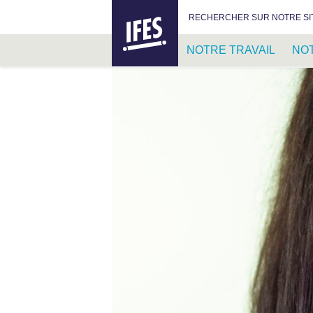
IFES –
RECHERCHER :
RECHERCHER SUR NOTRE SI
INTERNATIONAL
FELLOWSHIP
NOTRE TRAVAIL
NO
OF
EVANGELICAL
PASSER
STUDENTS
AU
CONTENU
PRINCIPAL