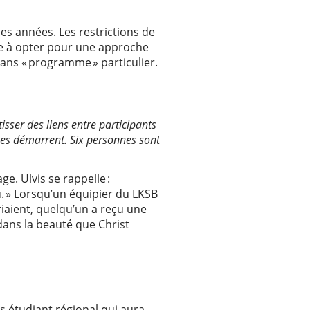
ues années. Les restrictions de
pe à opter pour une approche
sans « programme » particulier.
tisser des liens entre participants
tes démarrent. Six personnes sont
e. Ulvis se rappelle :
. » Lorsqu’un équipier du LKSB
iaient, quelqu’un a reçu une
dans la beauté que Christ
s étudiant régional qui aura