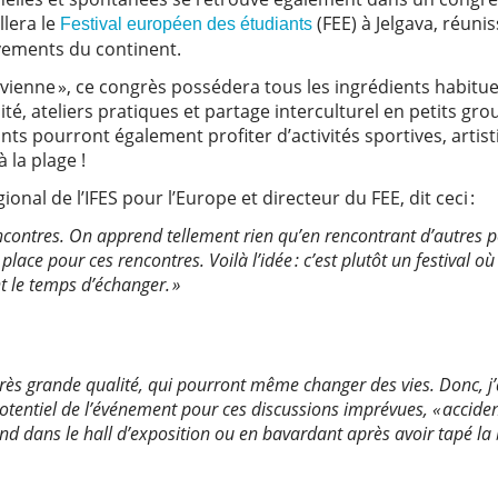
llera le
(FEE) à Jelgava, réuni
Festival européen des étudiants
vements du continent.
vienne », ce congrès possédera tous les ingrédients habituel
é, ateliers pratiques et partage interculturel en petits gro
ts pourront également profiter d’activités sportives, artist
à la plage !
gional de l’IFES pour l’Europe et directeur du FEE, dit ceci :
encontres. On apprend tellement rien qu’en rencontrant d’autres 
place pour ces rencontres. Voilà l’idée : c’est plutôt un festival où
 le temps d’échanger. »
très grande qualité, qui pourront même changer des vies. Donc, j’a
otentiel de l’événement pour ces discussions imprévues, « accidentel
d dans le hall d’exposition ou en bavardant après avoir tapé la 