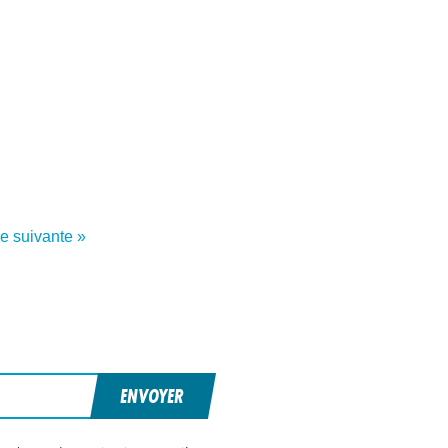
re suivante »
ENVOYER