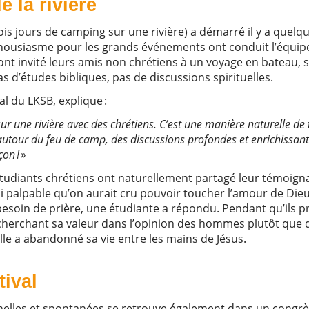
e la rivière
ois jours de camping sur une rivière) a démarré il y a quelq
thousiasme pour les grands événements ont conduit l’équi
ont invité leurs amis non chrétiens à un voyage en bateau, 
s d’études bibliques, pas de discussions spirituelles.
al du LKSB, explique :
 sur une rivière avec des chrétiens. C’est une manière naturelle de 
 autour du feu de camp, des discussions profondes et enrichissan
on ! »
étudiants chrétiens ont naturellement partagé leur témoignag
i palpable qu’on aurait cru pouvoir toucher l’amour de Dieu
esoin de prière, une étudiante a répondu. Pendant qu’ils pr
recherchant sa valeur dans l’opinion des hommes plutôt que 
 elle a abandonné sa vie entre les mains de Jésus.
tival
nelles et spontanées se retrouve également dans un congrè