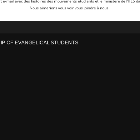
t e-mail avec des histoires des mouvements étudiants et le ministère de l’IFES da
Nous aimerions vous voir vous joindre à nous !
HIP OF EVANGELICAL STUDENTS