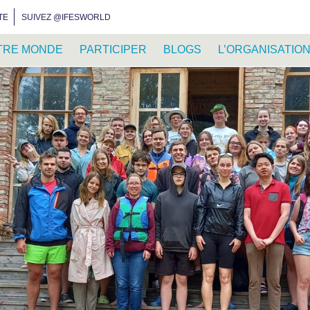
INSTAGRAM
FACEBOOK
YOUTUBE
WHATSAPP
RSS FEED
TE
SUIVEZ @IFESWORLD
TRE MONDE
PARTICIPER
BLOGS
L’ORGANISATIO