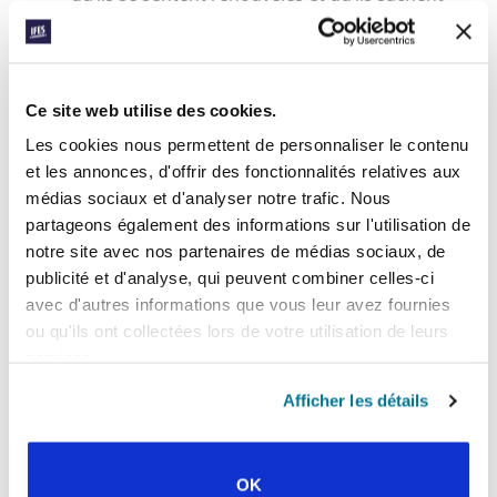
que leur vie a du sens pendant cette période
difficile.
Des recherches réalisées par Cross-Current ont
Ce site web utilise des cookies.
récemment été publiées sur le site
Internet
En savoir plus sur les
Evangelical Focus.
Les cookies nous permettent de personnaliser le contenu
défis rencontrés par les diplômés après avoir quitté
et les annonces, d'offrir des fonctionnalités relatives aux
l’université et ce que fait Cross-Current pour les
médias sociaux et d'analyser notre trafic. Nous
aider.
partageons également des informations sur l'utilisation de
notre site avec nos partenaires de médias sociaux, de
Facebook
WhatsApp
Email
LinkedIn
Teams
Partager:
publicité et d'analyse, qui peuvent combiner celles-ci
avec d'autres informations que vous leur avez fournies
ou qu'ils ont collectées lors de votre utilisation de leurs
services.
« Histoire précédente
Afficher les détails
Toutes les histoires de Prayerline
Histoire suivante »
OK