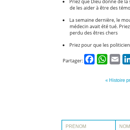
Priez que Dieu donne de la
de les aider à être des tém
La semaine dernière, le mo
médecin avait été tué. Priez
perdu des êtres chers
Priez pour que les politici
Facebook
WhatsApp
Emai
Partager:
« Histoire 
Prénom:
Nom: