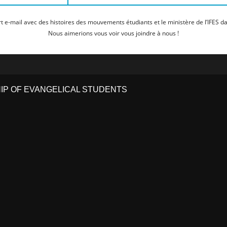
t e-mail avec des histoires des mouvements étudiants et le ministère de l’IFES da
Nous aimerions vous voir vous joindre à nous !
HIP OF EVANGELICAL STUDENTS