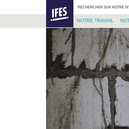
IFES –
RECHERCHER :
RECHERCHER SUR NOTRE SI
INTERNATIONAL
FELLOWSHIP
NOTRE TRAVAIL
NO
OF
EVANGELICAL
PASSER
STUDENTS
AU
CONTENU
PRINCIPAL