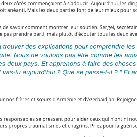
deux côtés commençaient à s’adoucir. Aujourd’hui, les diri
soit anéanti. Mais les deux parties font de leur mieux pour s
gers de savoir comment montrer leur soutien. Sergei, secrétair
ne pas prendre parti, mais plutôt d’écouter tous les deux a
 trouver des explications pour comprendre les 
oduite. Nous ne voulons pas être comme les ami
 les deux pays. Et apprenons à faire des chos
s-tu aujourd’hui ? Que se passe-t-il ? ” Et a
r nos frères et sœurs d’Arménie et d’Azerbaïdjan. Rejoigne
es responsables se pressent pour aider ceux qui n’ont ni nour
leurs propres traumatismes et chagrins. Priez pour la guériso