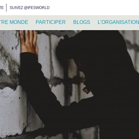
INSTAGRAM
FACEBOOK
YOUTUBE
WHATSAPP
RSS FEED
TE
SUIVEZ @IFESWORLD
TRE MONDE
PARTICIPER
BLOGS
L’ORGANISATIO