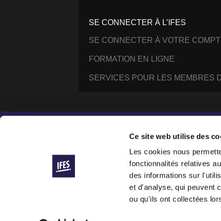
SE CONNECTER À L’IFES
SE CONNECTER À VOTRE COMPT
FORMATION EN LIGNE
SERVICES POUR LES MEMBRES D
Instagram
Facebook
YouTube
@IFESWORLD
Ce site web utilise des co
Les cookies nous permetten
fonctionnalités relatives 
International Fellowship of Evangelical Students ®
© 2014–2026 IFES, une organisation déclarée à Lau
des informations sur l'util
IFES is a registered charity in England and Wales (
et d'analyse, qui peuvent 
IFES/USA is a registered 501(c)(3) nonprofit organiza
ou qu'ils ont collectées lor
IFES websites use cookies to improve your visit and 
To see our commitments to how we handle your data,