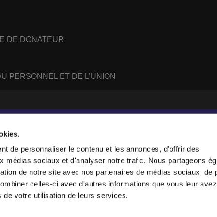
E DE DONATEUR
U PERSONNEL ET DE L’UNION
#
WhatsApp
RSS
feed
okies.
t de personnaliser le contenu et les annonces, d'offrir des
aux médias sociaux et d'analyser notre trafic. Nous partageons é
sanne, Suisse.
isation de notre site avec nos partenaires de médias sociaux, de p
247919), and a limited company (876229).
combiner celles-ci avec d'autres informations que vous leur avez
tion in the USA.
s de votre utilisation de leurs services.
collect anonymous data. By using our websites, you agree to our use of cookies.
 see the
Privacy Policy
.