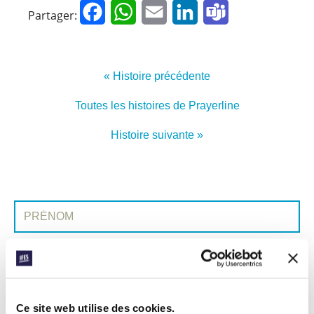
Facebook
WhatsApp
Email
LinkedIn
Teams
Partager:
« Histoire précédente
Toutes les histoires de Prayerline
Histoire suivante »
INSCRIVEZ-VOUS À PRAYERLINE
Prénom:
Nom:
Adresse e-mail:
Ce site web utilise des cookies.