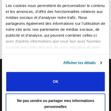
Les cookies nous permettent de personnaliser le contenu
et les annonces, d'offrir des fonctionnalités relatives aux
ENVOYER
médias sociaux et d'analyser notre trafic. Nous
partageons également des informations sur l'utilisation de
notre site avec nos partenaires de médias sociaux, de
Chaque semaine, l’IFES envoie un court e-mail avec des histoires des
publicité et d'analyse, qui peuvent combiner celles-ci
mouvements étudiants et le ministère de l’IFES dans le monde pour
avec d'autres informations que vous leur avez fournies
inspirer vos prières.
ou qu'ils ont collectées lors de votre utilisation de leurs
Nous aimerions vous voir vous joindre à nous !
services.
Afficher les détails
IFES · INTERNATIONAL FELLOWSHIP OF
OK
EVANGELICAL STUDENTS
NOTRE VISION MONDIALE
Ne pas vendre ou partager mes informations
NOTRE TRAVAIL
personnelles
L’HISTOIRE DE L’IFES