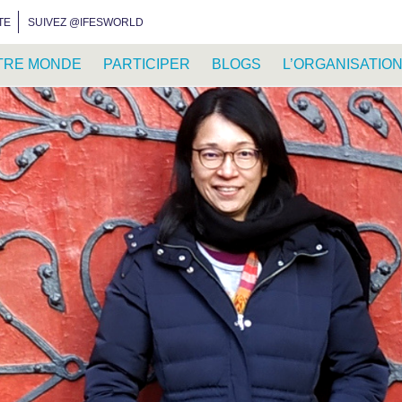
INSTAGRAM
FACEBOOK
YOUTUBE
WHATSAPP
RSS FEED
TE
SUIVEZ @IFESWORLD
TRE MONDE
PARTICIPER
BLOGS
L’ORGANISATIO