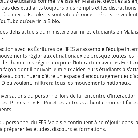
plus d’étudiants comme Melissa en Malaisie, dévoués à s’e
endas des étudiants toujours plus remplis et les distractions 
der à aimer la Parole. Ils sont vite déconcentrés. Ils ne veule
ouTube qu’ouvrir la Bible.
s défis actuels du ministère parmi les étudiants en Malaisie
e.
raction avec les Écritures de l’IFES a rassemblé l’équipe in
ouvements régionaux et nationaux de presque toutes les rég
au de champions régionaux pour l’Interaction avec les Écritu
 façon dont il pouvait le mieux aider leurs étudiants à s’at
 réseau continuera d’être un espace d’encouragement et d’a
, Dieu voulant, infiltrera tous les mouvements nationaux.
versations du personnel lors de la rencontre d’Interaction a
ues. Prions que Eu Pui et les autres sachent comment faire
ents.
e du personnel du FES Malaisie continuent à se réjouir dans 
 à préparer les études, discours et formations.