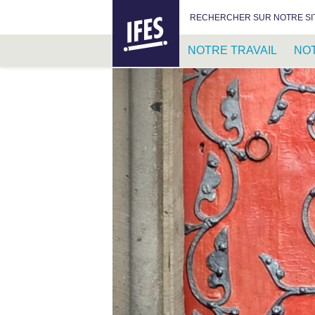
IFES –
RECHERCHER :
RECHERCHER SUR NOTRE SI
INTERNATIONAL
FELLOWSHIP
NOTRE TRAVAIL
NO
OF
EVANGELICAL
PASSER
STUDENTS
AU
CONTENU
PRINCIPAL