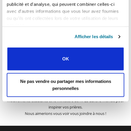
publicité et d'analyse, qui peuvent combiner celles-ci
INSCRIVEZ-VOUS À PRAYERLINE
Prénom:
avec d'autres informations que vous leur avez fournies
ou qu'ils ont collectées lors de votre utilisation de leurs
services.
Nom:
Afficher les détails
Adresse e-mail:
OK
ENVOYER
Ne pas vendre ou partager mes informations
personnelles
Chaque semaine, l’IFES envoie un court e-mail avec des histoires des
mouvements étudiants et le ministère de l’IFES dans le monde pour
inspirer vos prières.
Nous aimerions vous voir vous joindre à nous !