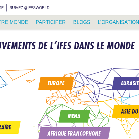
INSTAGRAM
FACEBOOK
YOUTUBE
WHATSAPP
RSS FEED
TE
SUIVEZ @IFESWORLD
TRE MONDE
PARTICIPER
BLOGS
L’ORGANISATIO
VEMENTS DE L’IFES DANS LE MONDE
EUROPE
EURASIE
ASIE DU
MENA
RAÏBE
AFRIQUE FRANCOPHONE