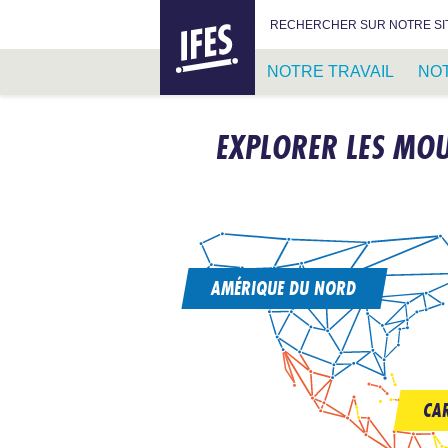
IFES –
RECHERCHER :
RECHERCHER SUR NOTRE SI
INTERNATIONAL
FELLOWSHIP
NOTRE TRAVAIL
NO
OF
EVANGELICAL
PASSER
STUDENTS
AU
EXPLORER LES MOU
CONTENU
PRINCIPAL
AMÉRIQUE DU NORD
CA