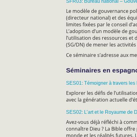
SFR03: Bureau national – Gouvern
Le modèle de gouvernance politi
(directeur national) et des équi
limites fixées par le conseil d’
L’adoption d’un modèle de gouv
l’utilisation des ressources e
(SG/DN) de mener les activités 
Ce séminaire s’adresse aux mem
Séminaires en espagno
SES01: Témoigner à travers les
Explorer les défis de l’utilisat
avec la génération actuelle d’é
SES02: L’art et le Royaume de D
Avez-vous déjà réfléchi à com
connaître Dieu ? La Bible offr
monde et les réalités futures.