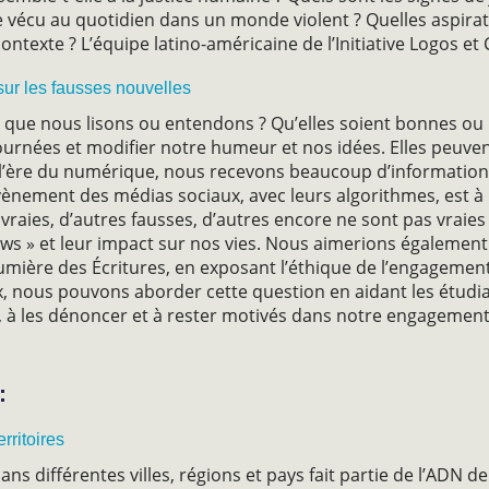
e vécu au quotidien dans un monde violent ? Quelles aspirat
ontexte ? L’équipe latino-américaine de l’Initiative Logos 
sur les fausses nouvelles
s que nous lisons ou entendons ? Qu’elles soient bonnes ou 
journées et modifier notre humeur et nos idées. Elles peuven
 À l’ère du numérique, nous recevons beaucoup d’information
vènement des médias sociaux, avec leurs algorithmes, est à l
 vraies, d’autres fausses, d’autres encore ne sont pas vraie
 news » et leur impact sur nos vies. Nous aimerions égale
umière des Écritures, en exposant l’éthique de l’engagement 
nous pouvons aborder cette question en aidant les étudian
s, à les dénoncer et à rester motivés dans notre engagement p
:
rritoires
s différentes villes, régions et pays fait partie de l’ADN de