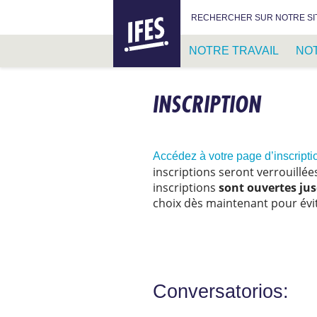
IFES –
RECHERCHER :
RECHERCHER SUR NOTRE SI
INTERNATIONAL
FELLOWSHIP
NOTRE TRAVAIL
NO
OF
EVANGELICAL
PASSER
STUDENTS
AU
INSCRIPTION
CONTENU
PRINCIPAL
Accédez à votre page d’inscription
inscriptions seront verrouillée
inscriptions
sont ouvertes jus
choix dès maintenant pour évi
Conversatorios: