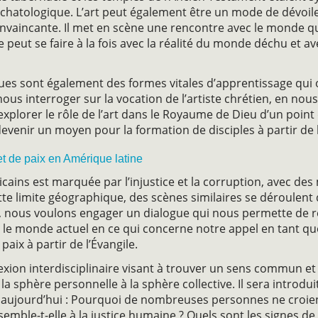
schatologique. L’art peut également être un mode de dévoil
vaincante. Il met en scène une rencontre avec le monde qu
peut se faire à la fois avec la réalité du monde déchu et a
iques sont également des formes vitales d’apprentissage qui 
nous interroger sur la vocation de l’artiste chrétien, en n
explorer le rôle de l’art dans le Royaume de Dieu d’un point
devenir un moyen pour la formation de disciples à partir de 
et de paix en Amérique latine
icains est marquée par l’injustice et la corruption, avec de
ette limite géographique, des scènes similaires se déroulent
, nous voulons engager un dialogue qui nous permette de r
r le monde actuel en ce qui concerne notre appel en tant qu
 paix à partir de l’Évangile.
xion interdisciplinaire visant à trouver un sens commun et 
la sphère personnelle à la sphère collective. Il sera introd
 aujourd’hui : Pourquoi de nombreuses personnes ne croient-
semble-t-elle à la justice humaine ? Quels sont les signes de 