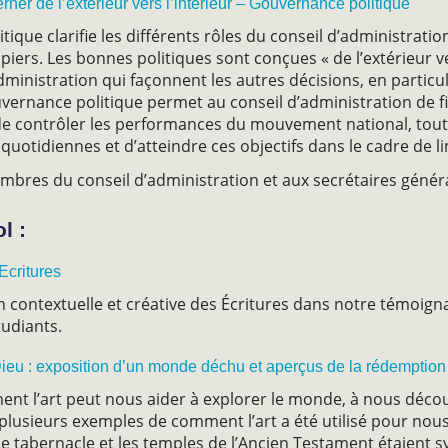
er de l’extérieur vers l’intérieur – Gouvernance politique
que clarifie les différents rôles du conseil d’administratio
piers. Les bonnes politiques sont conçues « de l’extérieur ver
administration qui façonnent les autres décisions, en particul
ernance politique permet au conseil d’administration de fix
t de contrôler les performances du mouvement national, tout
quotidiennes et d’atteindre ces objectifs dans le cadre de li
bres du conseil d’administration et aux secrétaires généra
l :
 Ecritures
ion contextuelle et créative des Écritures dans notre témoign
tudiants.
ieu : exposition d’un monde déchu et aperçus de la rédemptio
ment l’art peut nous aider à explorer le monde, à nous déc
e plusieurs exemples de comment l’art a été utilisé pour nou
 Le tabernacle et les temples de l’Ancien Testament étaien