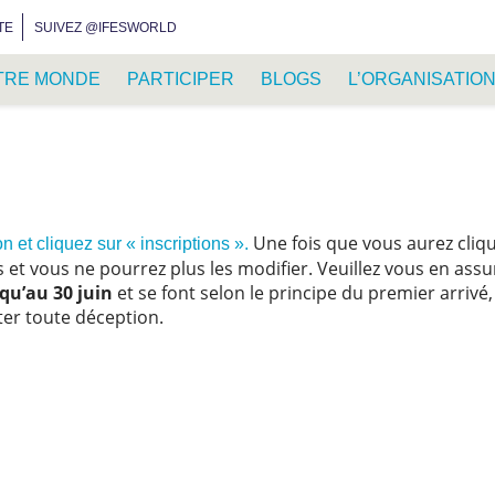
INSTAGRAM
FACEBOOK
YOUTUBE
WHATSAPP
RSS FEED
TE
SUIVEZ @IFESWORLD
TRE MONDE
PARTICIPER
BLOGS
L’ORGANISATIO
Une fois que vous aurez cliqu
 et cliquez sur « inscriptions ».
s et vous ne pourrez plus les modifier. Veuillez vous en assu
qu’au 30 juin
et se font selon le principe du premier arrivé,
ter toute déception.