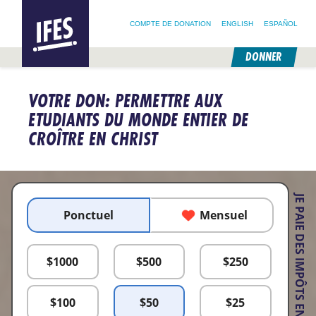
RECHERCHER :
IFES –
RECHERCHER SUR NOTRE SITE
SUIVEZ @IFESWORLD
INTERNATIONAL
COMPTE DE DONATION
ENGLISH
ESPAÑOL
FELLOWSHIP
OF
EVANGELICAL
DONNER
STUDENTS
PASSER
AU
VOTRE DON: PERMETTRE AUX
CONTENU
PRINCIPAL
ETUDIANTS DU MONDE ENTIER DE
CROÎTRE EN CHRIST
JE PAIE DES IMPÔTS EN :
Ponctuel
Mensuel
$
1000
$
500
$
250
$
100
$
50
$
25