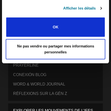
L’HISTOIRE DE L’IFES
Afficher les détails
NOTRE ÉQUIPE MISSIONNAIRE
CE QUE NOUS CROYONS
OK
NOUS CONTACTER
RAPPORT ANNUEL 2022-23
Ne pas vendre ou partager mes informations
personnelles
PUBLICATIONS
PRAYERLINE
CONEXIÓN BLOG
WORD & WORLD JOURNAL
RÉFLEXIONS SUR LA GÉN Z
EXPLORER LES MOUVEMENTS DE L’IFES