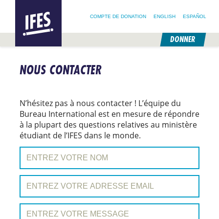
RECHERCHER :
IFES –
RECHERCHER SUR NOTRE SITE
SUIVEZ @IFESWORLD
INTERNATIONAL
COMPTE DE DONATION
ENGLISH
ESPAÑOL
FELLOWSHIP
OF
EVANGELICAL
DONNER
STUDENTS
PASSER
AU
NOUS CONTACTER
CONTENU
PRINCIPAL
N’hésitez pas à nous contacter ! L’équipe du
Bureau International est en mesure de répondre
à la plupart des questions relatives au ministère
étudiant de l’IFES dans le monde.