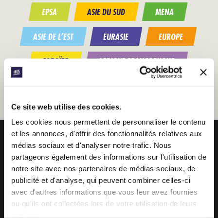
EPSA
ASIE DU SUD
MENA
ASIE DE L’EST
EURASIE
EUROPE
CARAÏBE
AFRIQUE FRANCOPHONE
AMÉRIQUE LATINE
Ce site web utilise des cookies.
Les cookies nous permettent de personnaliser le contenu
et les annonces, d'offrir des fonctionnalités relatives aux
médias sociaux et d'analyser notre trafic. Nous
IFES · INTERNATIONAL FELLOWSHIP OF
partageons également des informations sur l'utilisation de
EVANGELICAL STUDENTS
notre site avec nos partenaires de médias sociaux, de
publicité et d'analyse, qui peuvent combiner celles-ci
NOTRE VISION MONDIALE
avec d'autres informations que vous leur avez fournies
NOTRE TRAVAIL
ou qu'ils ont collectées lors de votre utilisation de leurs
services.