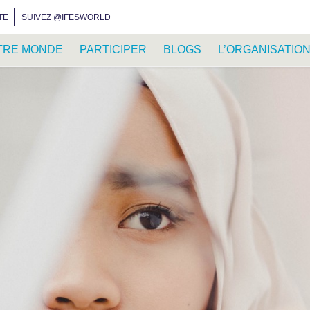
INSTAGRAM
FACEBOOK
YOUTUBE
WHATSAPP
RSS FEED
TE
SUIVEZ @IFESWORLD
TRE MONDE
PARTICIPER
BLOGS
L’ORGANISATIO