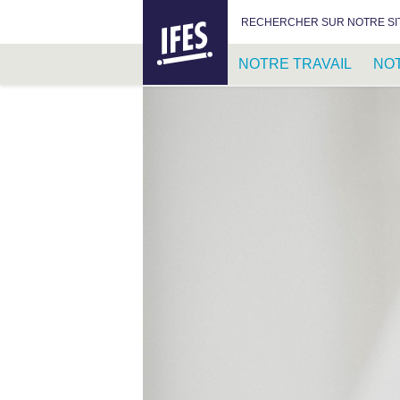
IFES –
RECHERCHER :
RECHERCHER SUR NOTRE SI
INTERNATIONAL
FELLOWSHIP
NOTRE TRAVAIL
NO
OF
EVANGELICAL
PASSER
STUDENTS
AU
CONTENU
PRINCIPAL