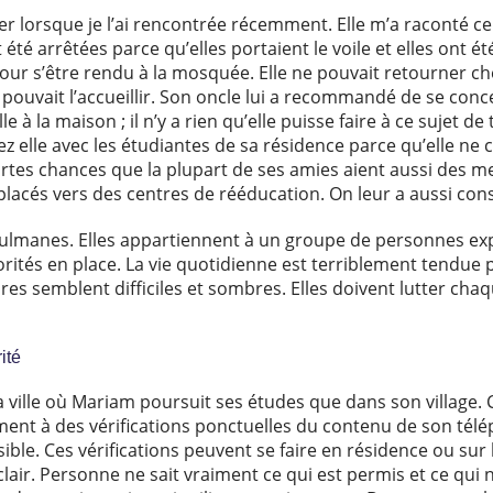
r lorsque je l’ai rencontrée récemment. Elle m’a raconté ce 
 été arrêtées parce qu’elles portaient le voile et elles ont
pour s’être rendu à la mosquée. Elle ne pouvait retourner ch
 pouvait l’accueillir. Son oncle lui a recommandé de se conc
le à la maison ; il n’y a rien qu’elle puisse faire à ce sujet
z elle avec les étudiantes de sa résidence parce qu’elle ne 
 fortes chances que la plupart de ses amies aient aussi des 
lacés vers des centres de rééducation. On leur a aussi cons
ulmanes. Elles appartiennent à un groupe de personnes e
rités en place. La vie quotidienne est terriblement tendue 
ures semblent difficiles et sombres. Elles doivent lutter chaq
ité
a ville où Mariam poursuit ses études que dans son village.
nt à des vérifications ponctuelles du contenu de son télép
ble. Ces vérifications peuvent se faire en résidence ou sur 
clair. Personne ne sait vraiment ce qui est permis et ce qui n