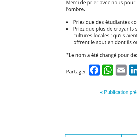
Merci de prier avec nous pour 
l’ombre.
Priez que des étudiantes com
Priez que plus de croyants s
cultures locales ; qu’ils aie
offrent le soutien dont ils 
*Le nom a été changé pour des
Facebook
WhatsApp
Emai
Partager:
« Publication pr
Prénom:
Nom: