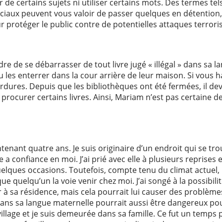
er de certains sujets ni utiliser certains mots. Des termes 
ociaux peuvent vous valoir de passer quelques en détention, e
ur protéger le public contre de potentielles attaques terroris
 de se débarrasser de tout livre jugé « illégal » dans sa la
u les enterrer dans la cour arrière de leur maison. Si vous ha
ordures. Depuis que les bibliothèques ont été fermées, il devi
 procurer certains livres. Ainsi, Mariam n’est pas certaine 
nant quatre ans. Je suis originaire d’un endroit qui se trou
le a confiance en moi. J’ai prié avec elle à plusieurs reprise
elques occasions. Toutefois, compte tenu du climat actuel, il 
e quelqu’un la voie venir chez moi. J’ai songé à la possibilit
ur à sa résidence, mais cela pourrait lui causer des problèm
 dans sa langue maternelle pourrait aussi être dangereux pour
village et je suis demeurée dans sa famille. Ce fut un temps