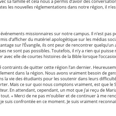
avec sa famille et cela nous a permis d’avoir des conversatio
outes les nouvelles réglementations dans notre région, il n’
es événements missionnaires sur notre campus. Il n’est pas p
rmis d’afficher du matériel apologétique sur les médias so
antage sur l’Évangile, ils ont peur de rencontrer quelqu’un au
s ne sont pas possibles. Toutefois, il n’y a rien qui puis
r avec elle de courtes histoires de la Bible lorsque l’occasi
contraints de quitter cette région l’an dernier. Heureuseme
uellement dans la région. Nous avons vraiment besoin de gen
 la vie des étudiants pour les soutenir dans leurs difficultés
orter. Mais ce sur quoi nous comptons vraiment, est que le 
iteur
. En attendant, cependant, un mot que j’ai reçu de Ma
tout. « Merci de ne pas m’oublier et de continuer à me ren
 je suis confrontée en ce moment. Je suis vraiment reconnai