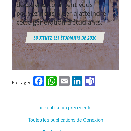
découvrez comment vous
pouvez nous aider à atteindre
cette génération d’étudiants.
SOUTENEZ LES ÉTUDIANTS DE 2020
Facebook
WhatsApp
Email
LinkedIn
Teams
Partager:
« Publication précédente
Toutes les publications de Conexión