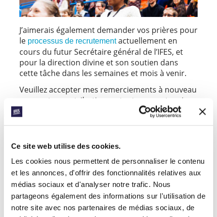
J’aimerais également demander vos prières pour
le
actuellement en
processus de recrutement
cours du futur Secrétaire général de l’IFES, et
pour la direction divine et son soutien dans
cette tâche dans les semaines et mois à venir.
Veuillez accepter mes remerciements à nouveau
pour votre contribution en tant que partenaire,
et je vous transmets mes meilleurs vœux pour
une nouvelle année remplie de paix. Que le
Seigneur continue de vous utiliser, là où vous
êtes, pour sa gloire.
Ce site web utilise des cookies.
Les cookies nous permettent de personnaliser le contenu
et les annonces, d'offrir des fonctionnalités relatives aux
médias sociaux et d'analyser notre trafic. Nous
partageons également des informations sur l'utilisation de
Jamil
notre site avec nos partenaires de médias sociaux, de
Secrétaire général par intérim de l’IFES