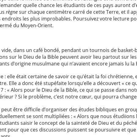
demander quelle chance les étudiants de ces pays auront d’
sus
règne
sur chaque centimètre carré de cette Terre, et il app
 endroits les plus improbables. Poursuivez votre lecture po
 fermé du Moyen-Orient.
 vide, dans un café bondé, pendant un tournois de basket-b
ns sur le Dieu de la Bible peuvent avoir lieu partout sur le
ants d’origine musulmane qui n’avaient encore jamais lu la B
e : elle était certaine de savoir ce qu’était la foi chrétienne
nôtre. Elle a donc été stupéfaite lorsqu’elle a découvert « ce
7 : « Alors pour le Dieu de la Bible, ce qui se passe dans n
érieur ? Si le problème, c’est notre cœur, qui pourra changer 
l peut être difficile d’organiser des études bibliques en gro
iduellement se sont multipliées : « Alors que nous étudiions
tudiants saisir le concept de la sainteté de Dieu et du péch
vrent pour que ces discussions puissent se poursuivre et que
iants.