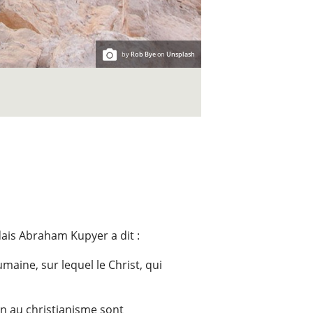
by
Rob Bye
on
Unsplash
dais Abraham Kupyer a dit :
maine, sur lequel le Christ, qui
on au christianisme sont