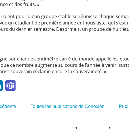
nce et des fruits. »
 priaient pour qu’un groupe stable se réunisse chaque sema
vec un étudiant de première année enthousiaste, qui s’est 
cours du dernier semestre. Désormais, un groupe de huit ét
règne sur chaque centimètre carré du monde appelle les étudi
 que ce nombre augmente au cours de l’année à venir, surt
Christ souverain réclame encore la souveraineté. »
l
LinkedIn
Teams
écédente
Toutes les publications de Conexión
Publ