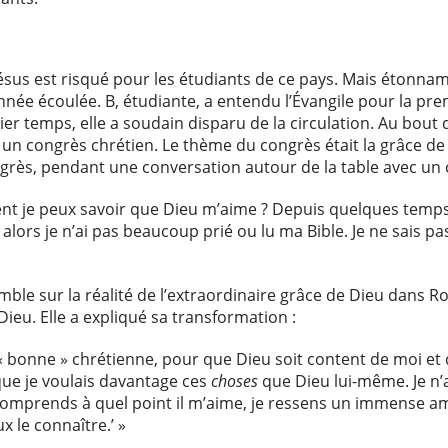
Jésus est risqué pour les étudiants de ce pays. Mais étonn
nnée écoulée. B, étudiante, a entendu l’Évangile pour la prem
 temps, elle a soudain disparu de la circulation. Au bout d’
 un congrès chrétien. Le thème du congrès était la grâce de 
grès, pendant une conversation autour de la table avec un c
ent je peux savoir que Dieu m’aime ? Depuis quelques temps
alors je n’ai pas beaucoup prié ou lu ma Bible. Je ne sais pas
le sur la réalité de l’extraordinaire grâce de Dieu dans R
Dieu. Elle a expliqué sa transformation :
 « bonne » chrétienne, pour que Dieu soit content de moi et
 que je voulais davantage ces
choses
que Dieu lui-même. Je n’
 comprends à quel point il m’aime, je ressens un immense amour
 le connaître.’ »