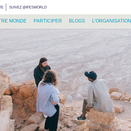
INSTAGRAM
FACEBOOK
YOUTUBE
WHATSAPP
RSS FEED
TE
SUIVEZ @IFESWORLD
TRE MONDE
PARTICIPER
BLOGS
L’ORGANISATIO