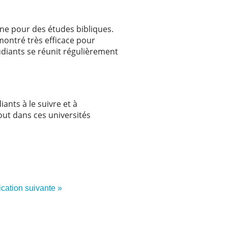
ine pour des études bibliques.
montré très efficace pour
udiants se réunit régulièrement
ants à le suivre et à
out dans ces universités
ication suivante »