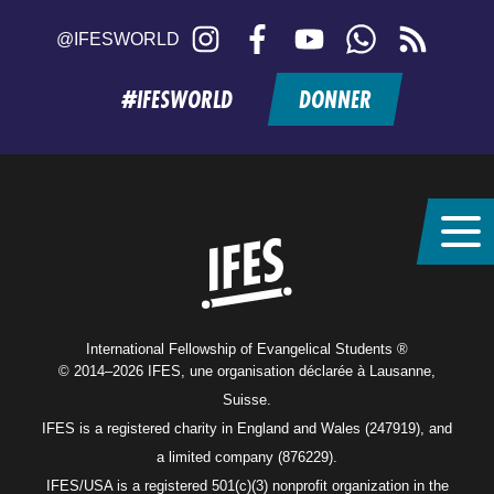
Instagram
Facebook
YouTube
WhatsApp
RSS
@IFESWORLD
feed
#IFESWORLD
DONNER
Home
International Fellowship of Evangelical Students ®
© 2014–2026 IFES, une organisation déclarée à Lausanne,
Suisse.
IFES is a registered charity in England and Wales (247919), and
a limited company (876229).
IFES/USA is a registered 501(c)(3) nonprofit organization in the