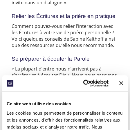
invite dans un dialogue. »
Relier les Écritures et la prière en pratique
Comment pouvez-vous relier l’interaction avec
les Écritures à votre vie de prière personnelle ?
Voici quelques conseils de Sabine Kalthoff ainsi
que des ressources qu’elle nous recommande.
Se préparer à écouter la Parole
« La plupart d’entre nous n’arrivent pas à
s’arrêter et à écouter Dieu. Nous nous asseyons
et ouvrons la Bible pour la lire, mais nos
pensées sont encore ailleurs, occupées par un
tas d’autres choses. Nous lisons un passage
sans pouvoir dire de quoi il parlait ensuite. On
Ce site web utilise des cookies.
peut lire sans entendre. Je sais que j’ai besoin de
me préparer à écouter Dieu. J’ai besoin d’aide
Les cookies nous permettent de personnaliser le contenu
pour être disponible pour lui et sa Parole. Ce qui
et les annonces, d'offrir des fonctionnalités relatives aux
m’aide le plus, c’est la prière silencieuse. Et vous,
médias sociaux et d'analyser notre trafic. Nous