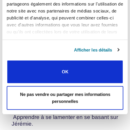
comment vous préparez-vous pour entendre la
partageons également des informations sur l'utilisation de
Parole individuellement et en groupe ? La prière
notre site avec nos partenaires de médias sociaux, de
nous aide à nous mettre dans une posture
publicité et d'analyse, qui peuvent combiner celles-ci
relationnelle et à prendre conscience de la
avec d'autres informations que vous leur avez fournies
présence de Dieu. »
ou qu'ils ont collectées lors de votre utilisation de leurs
services.
Passez le Mot
Afficher les détails
« La Parole de Dieu nous enseigne sur la
manière de prier. On peut se laisser inspirer et
conduire par les prières de l’Écriture dans les
temps de prière collectifs et individuels.
Cette
OK
, basée sur la prière sacerdotale du
vidéo
Seigneur, montre à quoi cela peut
ressembler.
donne d’autres exemples
Cet article
Ne pas vendre ou partager mes informations
de la façon dont la Parole de Dieu peut façonner
personnelles
nos prières. »
Apprendre à se lamenter en se basant sur
Jérémie.