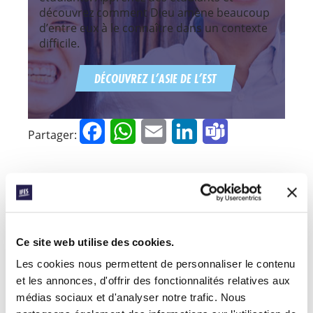
découvrez comment Dieu amène beaucoup
d’entre eux à le connaître dans un contexte
difficile.
DÉCOUVREZ L’ASIE DE L’EST
Facebook
WhatsApp
Email
LinkedIn
Teams
Partager:
RELATED POSTS
Ce site web utilise des cookies.
Les cookies nous permettent de personnaliser le contenu
et les annonces, d'offrir des fonctionnalités relatives aux
médias sociaux et d'analyser notre trafic. Nous