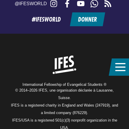
Instagram
Facebook
YouTube
WhatsApp
RSS
@IFESWORLD
feed
#IFESWORLD
DONNER
Home
International Fellowship of Evangelical Students ®
© 2014–2026 IFES, une organisation déclarée à Lausanne,
Suisse.
IFES is a registered charity in England and Wales (247919), and
a limited company (876229).
IFES/USA is a registered 501(c)(3) nonprofit organization in the
USA.