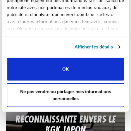
partageons également des informations sur l'utilisation de
notre site avec nos partenaires de médias sociaux, de
CONEXIÓN
publicité et d'analyse, qui peuvent combiner celles-ci
avec d'autres informations que vous leur avez fournies
3 CHOSES QUE J’AI APPRISES
ou qu'ils ont collectées lors de votre utilisation de leurs
DES ÉTUDIANTS EN MALAISIE
services.
Afficher les détails
Réflexions de David Ho, Secrétaire général du FES Malaisie.
OK
Ne pas vendre ou partager mes informations
CONEXIÓN
personnelles
POURQUOI JE SUIS
RECONNAISSANTE ENVERS LE
KGK JAPON