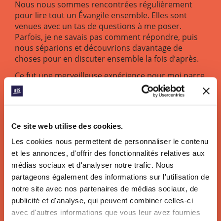
Nous nous sommes rencontrées régulièrement
pour lire tout un Évangile ensemble. Elles sont
venues avec un tas de questions à me poser.
Parfois, je ne savais pas comment répondre, puis
nous séparions et découvrions davantage de
choses pour en discuter ensemble la fois d’après.
Ce fut une merveilleuse expérience pour moi parce
que j’ai pu accompagner mes amies tandis qu’elles
découvraient qui est Jésus. Et à la fin du processus,
l’une d’elles a pris un engagement de foi ! Cela me
remplit de joie de savoir que Dieu peut nous
Ce site web utilise des cookies.
utiliser comme instrument au moment où nous
nous y attendons le moins – et cela n’est
Les cookies nous permettent de personnaliser le contenu
réellement possible que par sa grâce.
et les annonces, d'offrir des fonctionnalités relatives aux
médias sociaux et d'analyser notre trafic. Nous
AIDEZ L’IFES À ATTEINDRE LES ÉTUDIANTS DE 2020
partageons également des informations sur l'utilisation de
notre site avec nos partenaires de médias sociaux, de
LIRE D’AUTRES TÉMOIGNAGES
publicité et d'analyse, qui peuvent combiner celles-ci
D’ÉTUDIANTS
avec d'autres informations que vous leur avez fournies