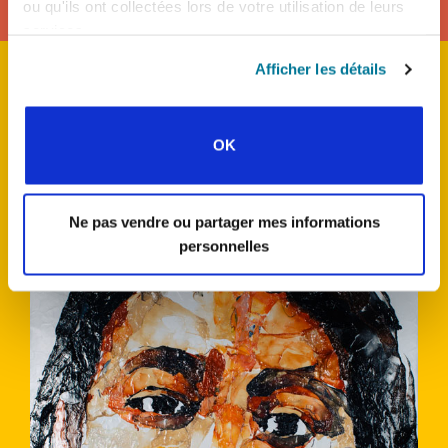
ou qu'ils ont collectées lors de votre utilisation de leurs
services.
Afficher les détails
Poorani · UESI Inde · Doctorante
OK
Ne pas vendre ou partager mes informations
personnelles