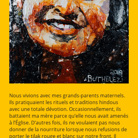
Nous vivions avec mes grands-parents maternels.
Ils pratiquaient les rituels et traditions hindous
avec une totale dévotion. Occasionnellement, ils
battaient ma mère parce qu’elle nous avait amenés
à l’Église. D’autres fois, ils ne voulaient pas nous
donner de la nourriture lorsque nous refusions de
porter le tilak rouge et blanc sur notre front. Il