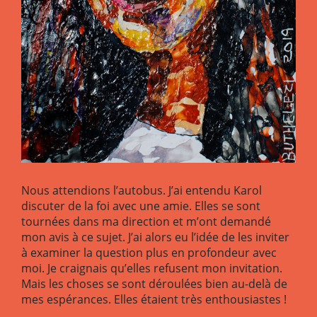
Nous attendions l’autobus. J’ai entendu Karol
discuter de la foi avec une amie. Elles se sont
tournées dans ma direction et m’ont demandé
mon avis à ce sujet. J’ai alors eu l’idée de les inviter
à examiner la question plus en profondeur avec
moi. Je craignais qu’elles refusent mon invitation.
Mais les choses se sont déroulées bien au-delà de
mes espérances. Elles étaient très enthousiastes !