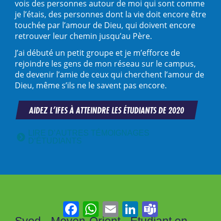
vois des personnes autour de moi qui sont comme
je l’étais, des personnes dont la vie doit encore être
touchée par l’amour de Dieu, qui doivent encore
retrouver leur chemin jusqu’au Père.
J’ai débuté un petit groupe et je m’efforce de
rejoindre les gens de mon réseau sur le campus,
de devenir l’amie de ceux qui cherchent l’amour de
Dieu, même s’ils ne le savent pas encore.
AIDEZ L’IFES À ATTEINDRE LES ÉTUDIANTS DE 2020
LIRE D’AUTRES TÉMOIGNAGES
D’ÉTUDIANTS
Facebook
WhatsApp
Email
LinkedIn
Teams
Syed · Moyen-Orient · Étudiant en