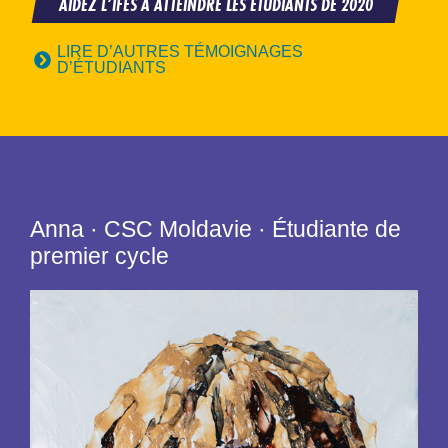
AIDEZ L’IFES À ATTEINDRE LES ÉTUDIANTS DE 2020
LIRE D’AUTRES TÉMOIGNAGES
D’ÉTUDIANTS
Anna · CSC Moldavie · Étudiante de
premier cycle