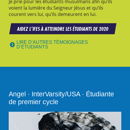
Je prie pour les étudiants musulmans afin qu’ils
voient la lumière du Seigneur Jésus et qu’ils
courent vers lui, qu’ils demeurent en lui.
AIDEZ L’IFES À ATTEINDRE LES ÉTUDIANTS DE 2020
LIRE D’AUTRES TÉMOIGNAGES
D’ÉTUDIANTS
Angel · InterVarsity/USA · Étudiante
de premier cycle