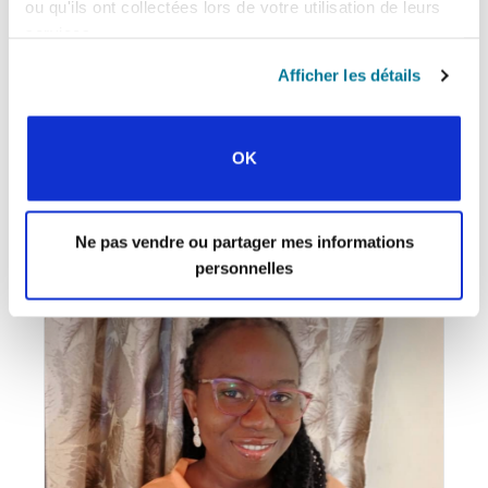
ou qu'ils ont collectées lors de votre utilisation de leurs
services.
Afficher les détails
WWW
Un appel évangélistique, académique et du
OK
célibat
Lorena Brondani
Ne pas vendre ou partager mes informations
personnelles