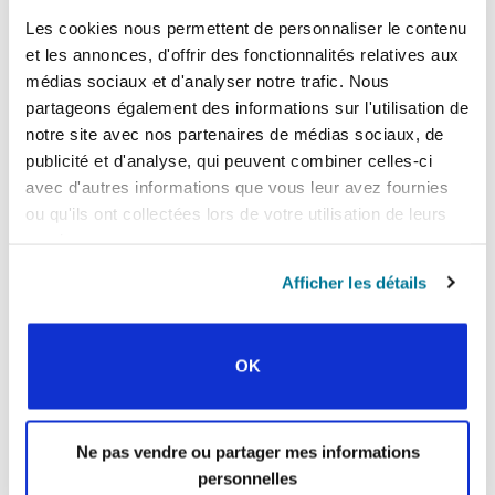
Facebook
WhatsApp
Email
LinkedIn
Teams
Partager:
Les cookies nous permettent de personnaliser le contenu
et les annonces, d'offrir des fonctionnalités relatives aux
médias sociaux et d'analyser notre trafic. Nous
partageons également des informations sur l'utilisation de
« Histoire précédente
notre site avec nos partenaires de médias sociaux, de
publicité et d'analyse, qui peuvent combiner celles-ci
Toutes les histoires de Prayerline
avec d'autres informations que vous leur avez fournies
ou qu'ils ont collectées lors de votre utilisation de leurs
Histoire suivante »
services.
Afficher les détails
INSCRIVEZ-VOUS À PRAYERLINE
Prénom:
OK
Nom:
Ne pas vendre ou partager mes informations
Adresse e-mail:
personnelles