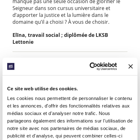
manque pas une seule occasion de glorifier le
Seigneur dans son cursus universitaire et
d’apporter la justice et la lumière dans le
domaine qu’il a choisi ? À vous de choisir.
Elīna, travail social ; diplômée de LKSB
Lettonie
Elīna était l’une des 22 participants présents à la
consultation sur les Grands enjeux de l’IFES qui a
eu lieu en Allemagne en début d’année ; c’est à la
suite de celle-ci qu’elle a partagé ces pensées. En
2018, des consultations régionales sur les
Ce site web utilise des cookies.
Grands enjeux ont eu lieu en Europe et en
Les cookies nous permettent de personnaliser le contenu
Amérique latine. Organisées en partenariat avec
et les annonces, d'offrir des fonctionnalités relatives aux
les mouvements locaux, ces consultations ont
médias sociaux et d'analyser notre trafic. Nous
réuni des personnes de différents pays pour
partageons également des informations sur l'utilisation de
aborder et approfondir ensemble les enjeux
notre site avec nos partenaires de médias sociaux, de
auxquels les chrétiens sont confrontés dans
publicité et d'analyse, qui peuvent combiner celles-ci
leurs universités.